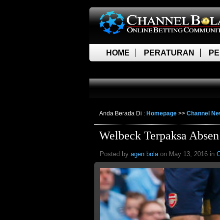
HOME
PERATURAN
PE
LIVE SCORE
Anda Berada Di :
Homepage
>>
Channel N
Welbeck Terpaksa Absen
Posted by
agen bola
on May 13, 2016 in
C