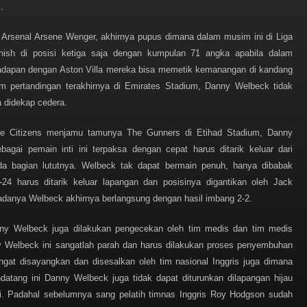
.
h Arsenal Arsene Wenger, akhirnya pupus dimana dalam musim ini di Liga
inish di posisi ketiga saja dengan kumpulan 71 angka apabila dalam
rhadapan dengan Aston Villa mereka bisa memetik kemanangan di kandang
am pertandingan terakhirnya di Emirates Stadium, Danny Welbeck tidak
a didekap cedera.
he Citizens menjamu tamunya The Gunners di Etihad Stadium, Danny
ai pemain inti ini terpaksa dengan cepat harus ditarik keluar dari
a bagian lututnya. Welbeck tak dapat bermain penuh, hanya dibabak
24 harus ditarik keluar lapangan dan posisinya digantikan oleh Jack
 adanya Welbeck akhirnya berlangsung dengan hasil imbang 2-2.
nny Welbeck juga dilakukan pengecekan oleh tim medis dan tim medis
 Welbeck ini sangatlah parah dan harus dilakukan proses penyembuhan
gat disayangkan dan disesalkan oleh tim nasional Inggris juga dimana
atang ini Danny Welbeck juga tidak dapat diturunkan dilapangan hijau
i. Padahal sebelumnya sang pelatih timnas Inggris Roy Hodgson sudah