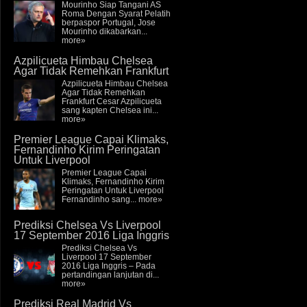
Mourinho Siap Tangani AS
Roma Dengan Syarat Pelatih
berpaspor Portugal, Jose
Mourinho dikabarkan...
more»
Azpilicueta Himbau Chelsea
Agar Tidak Remehkan Frankfurt
Azpilicueta Himbau Chelsea
Agar Tidak Remehkan
Frankfurt Cesar Azpilicueta
sang kapten Chelsea ini...
more»
Premier League Capai Klimaks,
Fernandinho Kirim Peringatan
Untuk Liverpool
Premier League Capai
Klimaks, Fernandinho Kirim
Peringatan Untuk Liverpool
Fernandinho sang...
more»
Prediksi Chelsea Vs Liverpool
17 September 2016 Liga Inggris
Prediksi Chelsea Vs
Liverpool 17 September
2016 Liga Inggris – Pada
pertandingan lanjutan di...
more»
Prediksi Real Madrid Vs