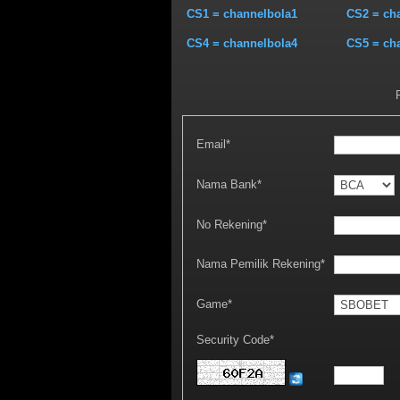
CS1 = channelbola1
CS2 = ch
CS4 = channelbola4
CS5 = ch
Email*
Nama Bank*
No Rekening*
Nama Pemilik Rekening*
Game*
Security Code*