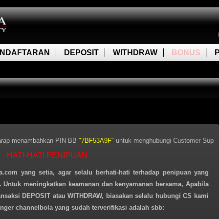
NDAFTARAN
DEPOSIT
WITHDRAW
BONUS
rap menambahkan PIN BB
"7BF53A9F"
untuk menghubungi Customer Supports 
HATI-HATI PENIPUAN
com yang setia, agar selalu berhati-hati terhadap penipuan yang
. Untuk meningkatkan keamanan dan kenyamanan bersama, Apabila
nsaksi DEPOSIT atau WITHDRAW, biasakan selalu hubungi CS kami
ger channelbola yang sudah terverifikasi adalah sbb: