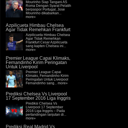
Mourinho Siap Tangani AS
Roma Dengan Syarat Pelatih
berpaspor Portugal, Jose
Mourinho dikabarkan...
more»
Azpilicueta Himbau Chelsea
Agar Tidak Remehkan Frankfurt
Azpilicueta Himbau Chelsea
Agar Tidak Remehkan
Frankfurt Cesar Azpilicueta
sang kapten Chelsea ini...
more»
Premier League Capai Klimaks,
Fernandinho Kirim Peringatan
Untuk Liverpool
Premier League Capai
Klimaks, Fernandinho Kirim
Peringatan Untuk Liverpool
Fernandinho sang...
more»
Prediksi Chelsea Vs Liverpool
17 September 2016 Liga Inggris
Prediksi Chelsea Vs
Liverpool 17 September
2016 Liga Inggris – Pada
pertandingan lanjutan di...
more»
Prediksi Real Madrid Vs