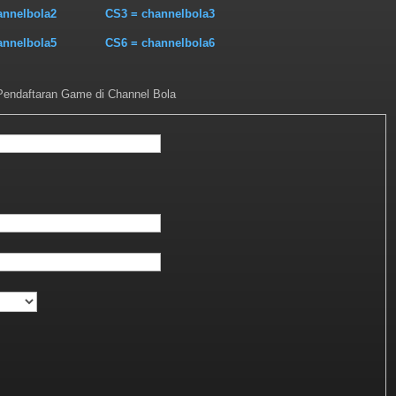
annelbola2
CS3 = channelbola3
annelbola5
CS6 = channelbola6
Pendaftaran Game di Channel Bola