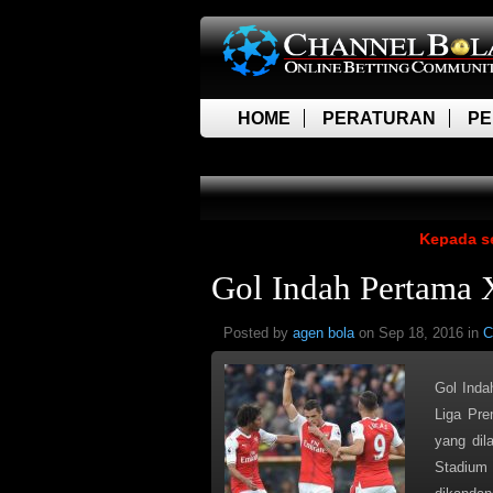
HOME
PERATURAN
PE
LIVE SCORE
Kepada selu
Gol Indah Pertama
Posted by
agen bola
on Sep 18, 2016 in
C
Gol Inda
Liga Pre
yang dil
Stadium