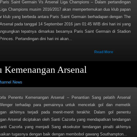
 Paris Saint Germain Vs Arsenal Liga Champions – Dalam pertandingan
 Liga Champions musim 2016/2017 akan mempertemukan dua klub papan
ar klub yang berbeda antara Paris Saint Germain berhadapan dengan The
Arsenal pada tanggal 14 September 2016 jam 01:45 WIB dini hari ini yang
angsungkan tepatnya dimarkas besarnya Paris Saint Germain di Stadion
rinces. Pertandingan dini hari ini akan...
Read More
u Kemenangan Arsenal
hannel News
orla Penentu Kemenangan Arsenal – Penantian Sang pelatih Arsenal
Wenger terhadap para pemainnya untuk mencetak gol dan memetik
gan akhirnya terjadi pada menit-menit terakhir. Dalam gol penentu
an Arsenal diciptakan oleh Santi Cazorla yang mendapatkan tendangan
 Santi Cazorla yang menjadi Sang eksekutor tendangan pinalti akhirnya
aikan tugasnya dengan baik dengan membobol gawang Southampton...