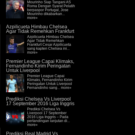
Mourinho Siap Tangani AS
Roma Dengan Syarat Pelatih
berpaspor Portugal, Jose
Mourinho dikabarkan...
more»
Azpilicueta Himbau Chelsea
Agar Tidak Remehkan Frankfurt
Azpilicueta Himbau Chelsea
Agar Tidak Remehkan
Frankfurt Cesar Azpilicueta
sang kapten Chelsea ini...
more»
Premier League Capai Klimaks,
Fernandinho Kirim Peringatan
Untuk Liverpool
Premier League Capai
Klimaks, Fernandinho Kirim
Peringatan Untuk Liverpool
Fernandinho sang...
more»
Prediksi Chelsea Vs Liverpool
17 September 2016 Liga Inggris
Prediksi Chelsea Vs
Liverpool 17 September
2016 Liga Inggris – Pada
pertandingan lanjutan di...
more»
Prediksi Real Madrid Vs