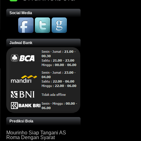
Social Media
Jadwal Bank
Prediksi Bola
Mourinho Siap Tangani AS
Roma Dengan Syarat