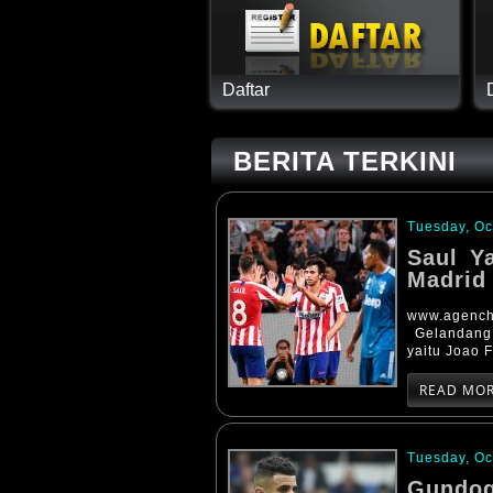
Daftar
BERITA TERKINI
Tuesday, Oc
Saul Ya
Madrid
www.agencha
Gelandang 
yaitu Joao Fe
READ MO
Tuesday, Oc
Gundo