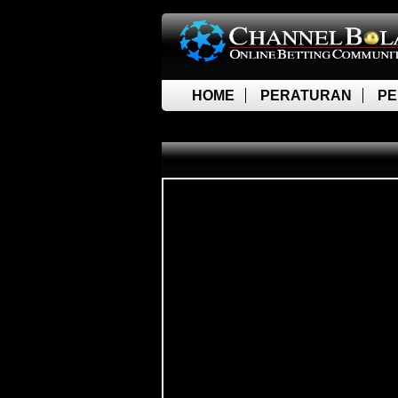
HOME
PERATURAN
PE
LIVE SCORE