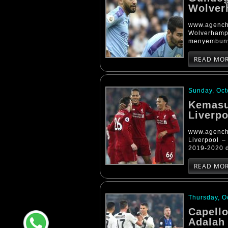
Wolver
www.agen
Wolverhamp
menyembuny
READ MO
Sunday, Oct
Kemasu
Liverpo
www.agench
Liverpool –
2019-2020 di
READ MO
Thursday, O
Capell
Adalah