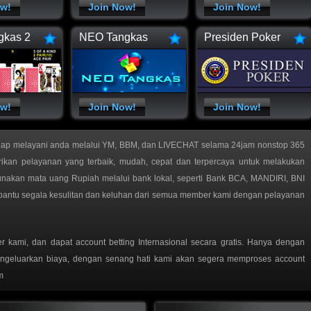
ow!
Join Now!
Join Now!
gkas 2
NEO Tangkas
Presiden Poker
ow!
Join Now!
Join Now!
u siap melayani anda melalui YM, BBM, dan LIVECHAT selama 24jam nonstop 365
rikan pelayanan yang terbaik, mudah, cepat dan terpercaya untuk melakukan
an mata uang Rupiah melalui bank lokal, seperti Bank BCA, MANDIRI, BNI
bantu segala kesulitan dan keluhan dari semua member kami dengan pelayanan
 kami, dan dapat account betting Internasional secara gratis. Hanya dengan
engeluarkan biaya, dengan senang hati kami akan segera memproses account
m