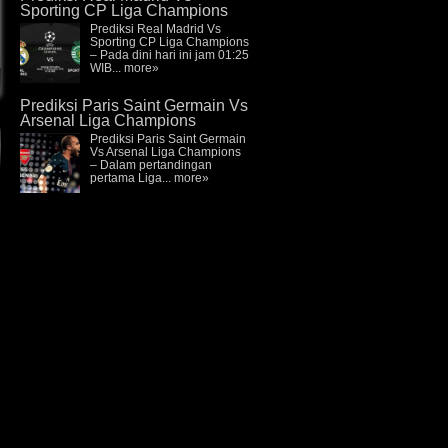
Sporting CP Liga Champions
Prediksi Real Madrid Vs
Sporting CP Liga Champions
– Pada dini hari ini jam 01:25
WIB...
more»
Prediksi Paris Saint Germain Vs
Arsenal Liga Champions
Prediksi Paris Saint Germain
Vs Arsenal Liga Champions
– Dalam pertandingan
pertama Liga...
more»