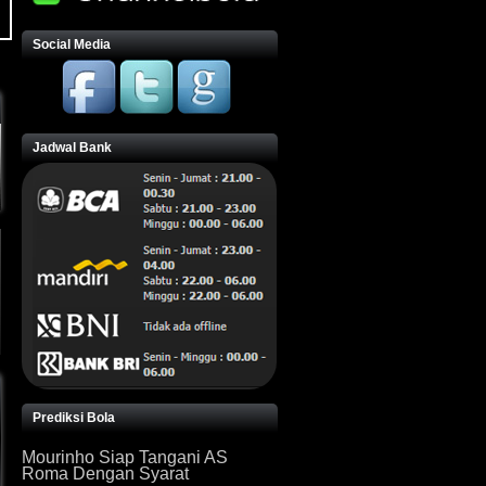
Social Media
Jadwal Bank
Prediksi Bola
Mourinho Siap Tangani AS
Roma Dengan Syarat