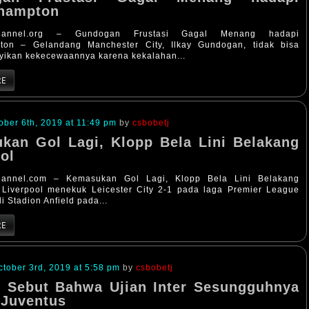
hampton
channel.org – Gundogan Frustasi Gagal Menang hadapi
ton – Gelandang Manchester City, Ilkay Gundogan, tidak bisa
ikan kekecewaannya karena kekalahan...
RE
ober 6th, 2019 at 11:49 pm
by
csbobetj
kan Gol Lagi, Klopp Bela Lini Belakang
ol
annel.com – Kemasukan Gol Lagi, Klopp Bela Lini Belakang
 Liverpool menekuk Leicester City 2-1 pada laga Premier League
 Stadion Anfield pada...
RE
ctober 3rd, 2019 at 5:58 pm
by
csbobetj
o Sebut Bahwa Ujian Inter Sesungguhnya
 Juventus