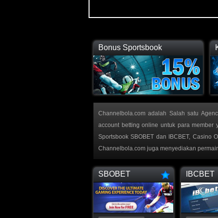
Bonus Sportsbook
Channelbola.com adalah Salah satu Agenc
account betting online untuk para member ya
Sportsbook SBOBET dan IBCBET, Casino Onl
Channelbola.com juga menyediakan permaina
SBOBET
IBCBET