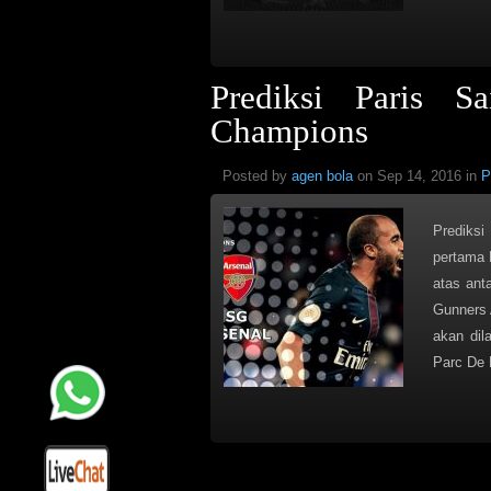
Prediksi Paris S
Champions
Posted by
agen bola
on Sep 14, 2016 in
P
Prediksi
pertama
atas ant
Gunners 
akan dil
Parc De P