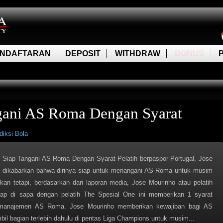
NDAFTARAN
DEPOSIT
WITHDRAW
BONUS
gani AS Roma Dengan Syarat
diksi Bola
 Siap Tangani AS Roma Dengan Syarat Pelatih berpaspor Portugal, Jose
 dikabarkan bahwa dirinya siap untuk menangani AS Roma untuk musim
kan tetapi, berdasarkan dari laporan media, Jose Mourinho atau pelatih
ap di sapa dengan pelatih The Spesial One ini memberikan 1 syarat
manajemen AS Roma. Jose Mourinho memberikan kewajiban bagi AS
il bagian terlebih dahulu di pentas Liga Champions untuk musim...