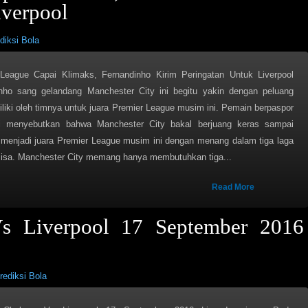
iverpool
diksi Bola
League Capai Klimaks, Fernandinho Kirim Peringatan Untuk Liverpool
nho sang gelandang Manchester City ini begitu yakin dengan peluang
iliki oleh timnya untuk juara Premier League musim ini. Pemain berpaspor
ini menyebutkan bahwa Manchester City bakal berjuang keras sampai
 menjadi juara Premier League musim ini dengan menang dalam tiga laga
sisa. Manchester City memang hanya membutuhkan tiga...
Read More
Vs Liverpool 17 September 2016
rediksi Bola