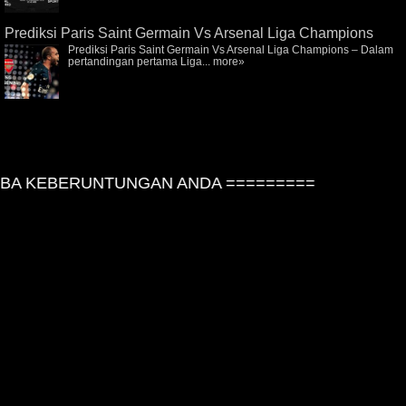
Prediksi Paris Saint Germain Vs Arsenal Liga Champions
Prediksi Paris Saint Germain Vs Arsenal Liga Champions – Dalam
pertandingan pertama Liga...
more»
A KEBERUNTUNGAN ANDA =========