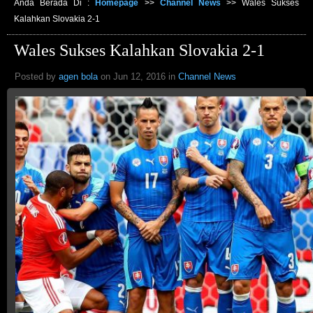
Anda Berada Di :
Homepage
>>
Channel News
>>
Wales Sukses
Kalahkan Slovakia 2-1
Wales Sukses Kalahkan Slovakia 2-1
Posted by
agen bola
on Jun 12, 2016 in
Channel News