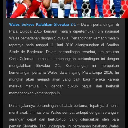
Wales Sukses Kalahkan Slovakia 2-1
– Dalam pertandingan di
Piala Europa 2016 kemarin malam dipertemukan tim nasional
Wales berhadapan dengan Slovakia. Pertandingan kemarin malam
tepatnya pada tanggal 11 Juni 2016 dilangsungkan di Stadion
Stade de Bordeaux. Dalam pertandingan tersebut, tim besutan
Chris Coleman berhasil memenangkan pertandingan ini dengan
mengalahkan Slovakia 2-1. Kemenangan ini merupakan
kemenangan pertama Wales dalam ajang Piala Eropa 2016. Ini
mungkin akan menjadi awal yang baik bagi mereka karena
mereka memulai ini dengan cukup bagus dan berhasil
memenangkan kemenangan ini.
Dalam jalannya pertandingan dibabak pertama, tepatnya dimenit-
menit awal, tim nasional Wales sempat terkejut dengan serangan-
serangan cepat dan bertubi-tubi yang diluncurkan oleh para
pemain Slovakia. Tapi untungnya lini pertahanan belakang Wales