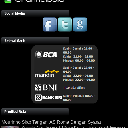
Social Media
Jadwal Bank
Prediksi Bola
Mourinho Siap Tangani AS Roma Dengan Syarat
Mourinho Siap Tangani AS Roma Dengan Syarat Pelatih berpaspor