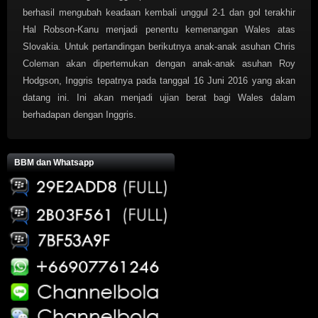
berhasil mengubah keadaan kembali unggul 2-1 dan gol terakhir
Hal Robson-Kanu menjadi penentu kemenangan Wales atas
Slovakia. Untuk pertandingan berikutnya anak-anak asuhan Chris
Coleman akan dipertemukan dengan anak-anak asuhan Roy
Hodgson, Inggris tepatnya pada tanggal 16 Juni 2016 yang akan
datang ini. Ini akan menjadi ujian berat bagi Wales dalam
berhadapan dengan Inggris.
BBM dan Whatsapp