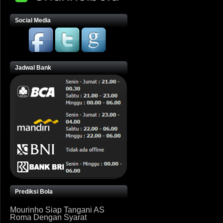
Social Media
Jadwal Bank
Prediksi Bola
Mourinho Siap Tangani AS
Roma Dengan Syarat