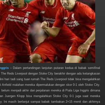
nggris
– Dalam pertandingan lanjutan putaran kedua di babak semifinal
 The Reds Liverpool dengan Stoke City berakhir dengan adu ketangkasan
 dini hari tadi sang tuan rumah The Reds Liverpool tidak bisa mengalahkan
di Anfield malahan mereka dipermalukan dengan skor 0-1 oleh Stoke City.
 belum menjadi akhir dari perjalanan mereka di Piala Liga Inggris dimana
an Juergen Klopp bisa mengalahkan Stoke City 0-1 juga saat mereka
y. Ini masih berlanjut sampai babak tambakan 2×15 menit dan akhirnya