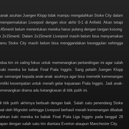
ak-anak asuhan Juergen Klopp tidak mampu mengalahkan Stoke City dalam
mempermalukan Liverpool dengan skor akhir 0-1 di Anfield. Akan tetapi
2x45menit belum menentukan mereka harus pulang dengan tangan kosong.
n 2x15menit. Dalam 2x15menit Liverpool masih belum bisa menyamakan
 tamu Stoke City masih belum bisa menggandakan keunggulan sehingga
kedua tim ini saling fokus untuk memenangkan pertandingan ini agar salah
aki mereka ke babak Final Piala Inggris. Sang pelatih Juergen Klopp
dan semangat kepada anak-anak asuhnya agar bisa memetik kemenangan
liki kesempatan untuk meraih gelar kejuaraan Piala Inggris. Jadi anak-
enangkan drama adu ketangkasan di titik putih ini.
i titik putih akhirnya berbuah dengan baik. Salah satu penendang Stoke
al oleh Mignolet sehingga Liverpool berhasil meraih kemenangan dibabak
kahkan kaki mereka ke babak Final Piala Liga Inggris pada tanggal 28
apan dengan salah satu tim diantara Everton ataupun Manchester City.