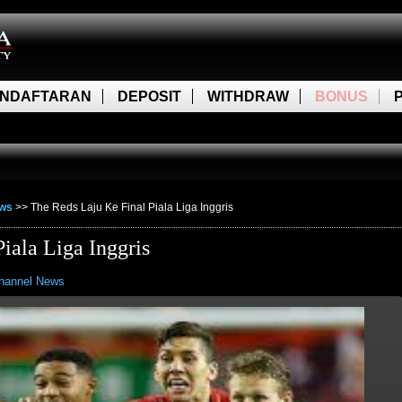
NDAFTARAN
DEPOSIT
WITHDRAW
BONUS
ews
>>
The Reds Laju Ke Final Piala Liga Inggris
iala Liga Inggris
hannel News