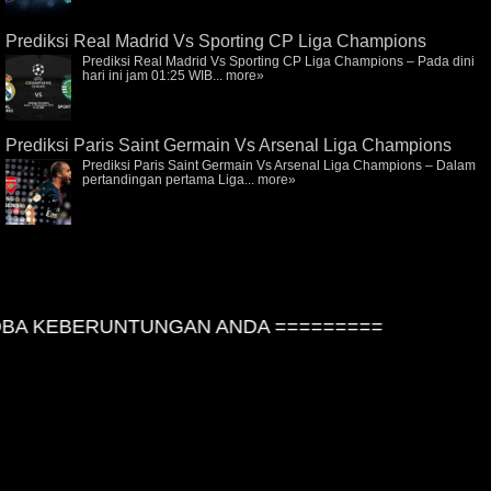
Prediksi Real Madrid Vs Sporting CP Liga Champions
Prediksi Real Madrid Vs Sporting CP Liga Champions – Pada dini
hari ini jam 01:25 WIB...
more»
Prediksi Paris Saint Germain Vs Arsenal Liga Champions
Prediksi Paris Saint Germain Vs Arsenal Liga Champions – Dalam
pertandingan pertama Liga...
more»
A KEBERUNTUNGAN ANDA =========