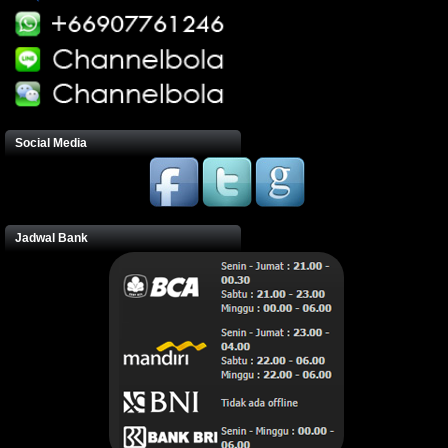
Social Media
Jadwal Bank