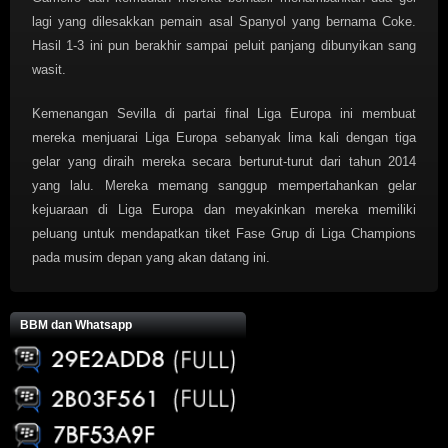
lagi yang dilesakkan pemain asal Spanyol yang bernama Coke.
Hasil 1-3 ini pun berakhir sampai peluit panjang dibunyikan sang
wasit.
Kemenangan Sevilla di partai final Liga Europa ini membuat
mereka menjuarai Liga Europa sebanyak lima kali dengan tiga
gelar yang diraih mereka secara berturut-turut dari tahun 2014
yang lalu. Mereka memang sanggup mempertahankan gelar
kejuaraan di Liga Europa dan meyakinkan mereka memiliki
peluang untuk mendapatkan tiket Fase Grup di Liga Champions
pada musim depan yang akan datang ini.
BBM dan Whatsapp