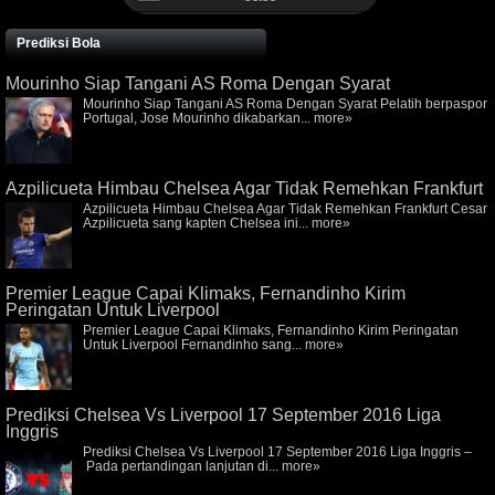
Prediksi Bola
Mourinho Siap Tangani AS Roma Dengan Syarat
Mourinho Siap Tangani AS Roma Dengan Syarat Pelatih berpaspor
Portugal, Jose Mourinho dikabarkan...
more»
Azpilicueta Himbau Chelsea Agar Tidak Remehkan Frankfurt
Azpilicueta Himbau Chelsea Agar Tidak Remehkan Frankfurt Cesar
Azpilicueta sang kapten Chelsea ini...
more»
Premier League Capai Klimaks, Fernandinho Kirim
Peringatan Untuk Liverpool
Premier League Capai Klimaks, Fernandinho Kirim Peringatan
Untuk Liverpool Fernandinho sang...
more»
Prediksi Chelsea Vs Liverpool 17 September 2016 Liga
Inggris
Prediksi Chelsea Vs Liverpool 17 September 2016 Liga Inggris –
Pada pertandingan lanjutan di...
more»