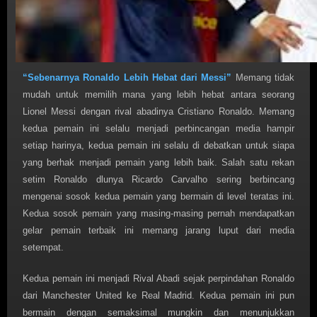
“Sebenarnya Ronaldo Lebih Hebat dari Messi”
Memang tidak
mudah untuk memilih mana yang lebih hebat antara seorang
Lionel Messi dengan rival abadinya Cristiano Ronaldo. Memang
kedua pemain ini selalu menjadi perbincangan media hampir
setiap harinya, kedua pemain ini selalu di debatkan untuk siapa
yang berhak menjadi pemain yang lebih baik. Salah satu rekan
setim Ronaldo dlunya Ricardo Carvalho sering berbincang
mengenai sosok kedua pemain yang bermain di level teratas ini.
Kedua sosok pemain yang masing-masing pernah mendapatkan
gelar pemain terbaik ini memang jarang luput dari media
setempat.
Kedua pemain ini menjadi Rival Abadi sejak perpindahan Ronaldo
dari Manchester United ke Real Madrid. Kedua pemain ini pun
bermain dengan semaksimal mungkin dan menunjukkan