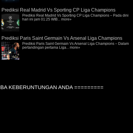
Prediksi Real Madrid Vs Sporting CP Liga Champions
Prediksi Real Madrid Vs Sporting CP Liga Champions – Pada dini
hari ini jam 01:25 WIB...
more»
Prediksi Paris Saint Germain Vs Arsenal Liga Champions
Prediksi Paris Saint Germain Vs Arsenal Liga Champions – Dalam
pertandingan pertama Liga...
more»
A KEBERUNTUNGAN ANDA =========