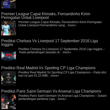
Premier League Capai Klimaks, Fernandinho Kirim
Peringatan Untuk Liverpool
Premier League Capai Klimaks, Fernandinho Kirim Peringatan
Untuk Liverpool Fernandinho sang...
more»
Prediksi Chelsea Vs Liverpool 17 September 2016 Liga
Inggris
Prediksi Chelsea Vs Liverpool 17 September 2016 Liga Inggris –
Pada pertandingan lanjutan di...
more»
Prediksi Real Madrid Vs Sporting CP Liga Champions
Prediksi Real Madrid Vs Sporting CP Liga Champions – Pada dini
hari ini jam 01:25 WIB...
more»
Prediksi Paris Saint Germain Vs Arsenal Liga Champions
Prediksi Paris Saint Germain Vs Arsenal Liga Champions – Dalam
pertandingan pertama Liga...
more»