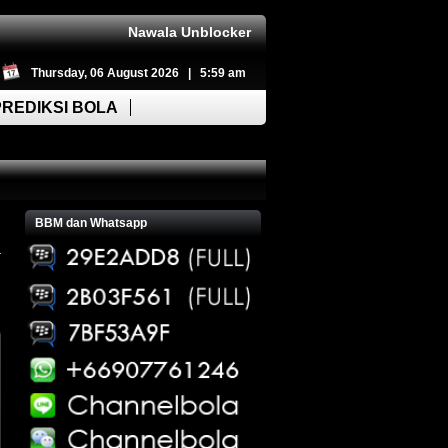
Nawala Unblocker
Thursday, 06 August 2026 | 5:59 am
PREDIKSI BOLA
BBM dan Whatsapp