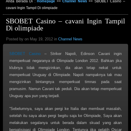
Anda Berada Di :
Homepage
>>
Channel News
>>
SBOBET Casino –
cavani Ingin Tampil Di olimpiade
SBOBET Casino – cavani Ingin Tampil
Di olimpiade
Posted by on May 19, 2012 in
Channel News
SBOBET Casino
– Striker Napoli, Edinson Cavani ingin
memperkuat negaranya di Olimpiade London 2012. Bahkan jika
klubnya tidak mengizinkan, dia akan tetap nekat untuk
memperkuat Uruguay di Olimpiade. Napoli nampaknya tak mau
mengizinkan bintangnya memperkuat timnas pada saat
pramusim. Namun Cavani tak peduli. Dia akan tetap memperkuat
Uruguay apa pun yang terjadi.
“Sebelumnya, saya akan pergi ke Italia dan membuat masalah,
setelah itu saya akan pergi begitu saja ke Olimpiade, Saya akan
melakukan segalanya untuk berada dalam skuad yang akan
berpatisipasi di Olimpiade London. Tentunya jika pelatih Oscar