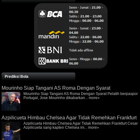
Prediksi Bola
Mourinho Siap Tangani AS Roma Dengan Syarat
Mourinho Siap Tangani AS Roma Dengan Syarat Pelatih berpaspor
Portugal, Jose Mourinho dikabarkan...
more»
Azpilicueta Himbau Chelsea Agar Tidak Remehkan Frankfurt
Azpilicueta Himbau Chelsea Agar Tidak Remehkan Frankfurt Cesar
Azpilicueta sang kapten Chelsea ini...
more»