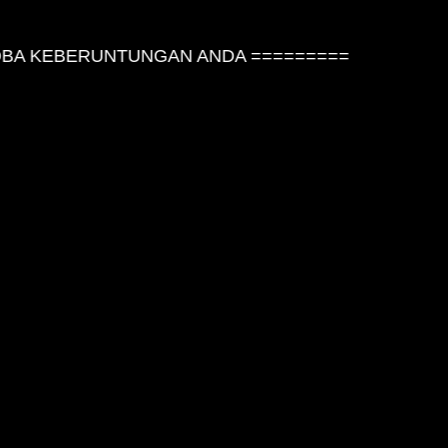
A KEBERUNTUNGAN ANDA =========