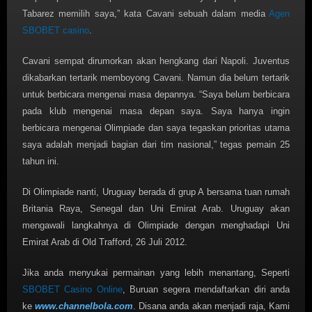
Tabarez memilih saya,” kata Cavani sebuah dalam media
Agen
SBOBET casino
.
Cavani sempat dirumorkan akan hengkang dari Napoli. Juventus
dikabarkan tertarik memboyong Cavani. Namun dia belum tertarik
untuk berbicara mengenai masa depannya. “Saya belum berbicara
pada klub mengenai masa depan saya. Saya hanya ingin
berbicara mengenai Olimpiade dan saya tegaskan prioritas utama
saya adalah menjadi bagian dari tim nasional,” tegas pemain 25
tahun ini.
Di Olimpiade nanti, Uruguay berada di grup A bersama tuan rumah
Britania Raya, Senegal dan Uni Emirat Arab. Uruguay akan
mengawali langkahnya di Olimpiade dengan menghadapi Uni
Emirat Arab di Old Trafford, 26 Juli 2012.
Jika anda menyukai permainan yang lebih menantang, Seperti
SBOBET Casino Online
, Buruan segera mendaftarkan diri anda
ke
www.channelbola.com
. Disana anda akan menjadi raja, Kami