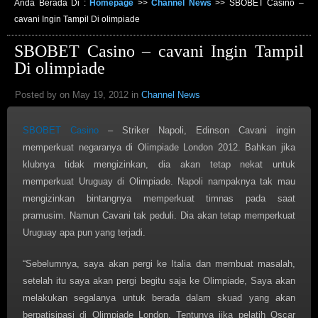
Anda Berada Di :
Homepage
>>
Channel News
>>
SBOBET Casino –
cavani Ingin Tampil Di olimpiade
SBOBET Casino – cavani Ingin Tampil
Di olimpiade
Posted by on May 19, 2012 in
Channel News
SBOBET Casino
– Striker Napoli, Edinson Cavani ingin
memperkuat negaranya di Olimpiade London 2012. Bahkan jika
klubnya tidak mengizinkan, dia akan tetap nekat untuk
memperkuat Uruguay di Olimpiade. Napoli nampaknya tak mau
mengizinkan bintangnya memperkuat timnas pada saat
pramusim. Namun Cavani tak peduli. Dia akan tetap memperkuat
Uruguay apa pun yang terjadi.
“Sebelumnya, saya akan pergi ke Italia dan membuat masalah,
setelah itu saya akan pergi begitu saja ke Olimpiade, Saya akan
melakukan segalanya untuk berada dalam skuad yang akan
berpatisipasi di Olimpiade London. Tentunya jika pelatih Oscar