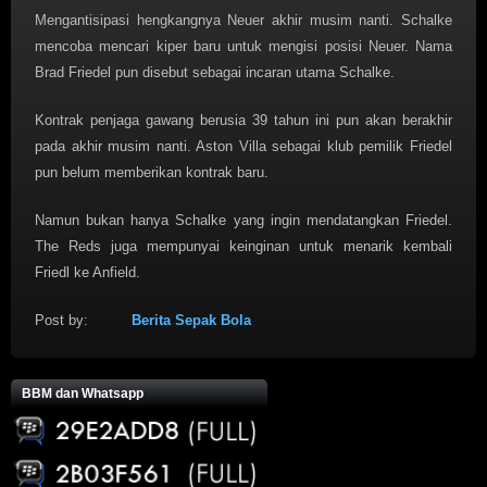
Mengantisipasi hengkangnya Neuer akhir musim nanti. Schalke
mencoba mencari kiper baru untuk mengisi posisi Neuer. Nama
Brad Friedel pun disebut sebagai incaran utama Schalke.
Kontrak penjaga gawang berusia 39 tahun ini pun akan berakhir
pada akhir musim nanti. Aston Villa sebagai klub pemilik Friedel
pun belum memberikan kontrak baru.
Namun bukan hanya Schalke yang ingin mendatangkan Friedel.
The Reds juga mempunyai keinginan untuk menarik kembali
Friedl ke Anfield.
Post by:
Berita Sepak Bola
BBM dan Whatsapp