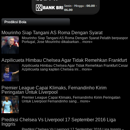
Prediksi Bola
Mourinho Siap Tangani AS Roma Dengan Syarat
Mourinho Siap Tangani AS Roma Dengan Syarat Pelatih berpaspor
Portugal, Jose Mourinho dikabarkan...
more»
Azpilicueta Himbau Chelsea Agar Tidak Remehkan Frankfurt
Azpilicueta Himbau Chelsea Agar Tidak Remehkan Frankfurt Cesar
Azpilicueta sang kapten Chelsea ini...
more»
Premier League Capai Klimaks, Fernandinho Kirim
Peringatan Untuk Liverpool
Premier League Capai Klimaks, Fernandinho Kirim Peringatan
Untuk Liverpool Fernandinho sang...
more»
Prediksi Chelsea Vs Liverpool 17 September 2016 Liga
Inggris
Prediksi Chelsea Vs Liverpool 17 September 2016 Liga Inggris –