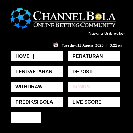
Nawala Unblocker
Tuesday, 11 August 2026 | 3:21 am
HOME
PERATURAN
PENDAFTARAN
DEPOSIT
WITHDRAW
BONUS
PREDIKSI BOLA
LIVE SCORE