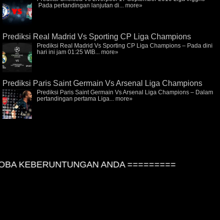
Pada pertandingan lanjutan di...
more»
Prediksi Real Madrid Vs Sporting CP Liga Champions
Prediksi Real Madrid Vs Sporting CP Liga Champions – Pada dini
hari ini jam 01:25 WIB...
more»
Prediksi Paris Saint Germain Vs Arsenal Liga Champions
Prediksi Paris Saint Germain Vs Arsenal Liga Champions – Dalam
pertandingan pertama Liga...
more»
BA KEBERUNTUNGAN ANDA =========