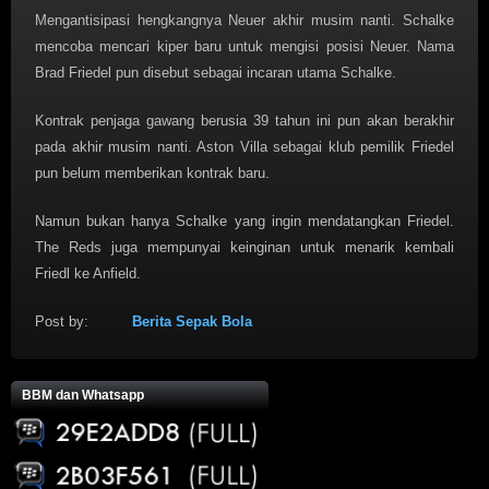
Mengantisipasi hengkangnya Neuer akhir musim nanti. Schalke
mencoba mencari kiper baru untuk mengisi posisi Neuer. Nama
Brad Friedel pun disebut sebagai incaran utama Schalke.
Kontrak penjaga gawang berusia 39 tahun ini pun akan berakhir
pada akhir musim nanti. Aston Villa sebagai klub pemilik Friedel
pun belum memberikan kontrak baru.
Namun bukan hanya Schalke yang ingin mendatangkan Friedel.
The Reds juga mempunyai keinginan untuk menarik kembali
Friedl ke Anfield.
Post by:
Berita Sepak Bola
BBM dan Whatsapp