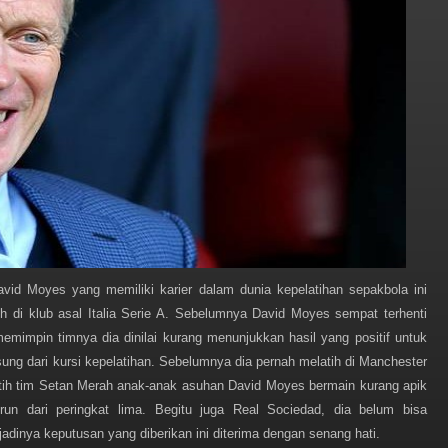
vid Moyes yang memiliki karier dalam dunia kepelatihan sepakbola ini
 di klub asal Italia Serie A. Sebelumnya David Moyes sempat terhenti
emimpin timnya dia dinilai kurang menunjukkan hasil yang positif untuk
sung dari kursi kepelatihan. Sebelumnya dia pernah melatih di Manchester
atih tim Setan Merah anak-anak asuhan David Moyes bermain kurang apik
run dari peringkat lima. Begitu juga Real Sociedad, dia belum bisa
adinya keputusan yang diberikan ini diterima dengan senang hati.