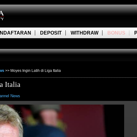
NDAFTARAN
DEPOSIT
WITHDRAW
BONUS
ews
>>
Moyes Ingin Latih di Liga Italia
 Italia
annel News