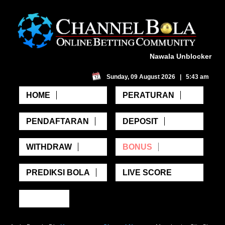
Nawala Unblocker
Sunday, 09 August 2026 | 5:43 am
HOME
PERATURAN
PENDAFTARAN
DEPOSIT
WITHDRAW
BONUS
PREDIKSI BOLA
LIVE SCORE