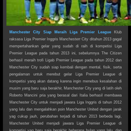
Manchester City Siap Meraih Liga Premier League
Klub
raksasa Liga Premier Inggris Manchesterr City ditahun 2013 gagal
mempertahankan gelar yang sudah di raih di kompetisi Liga
Premier League pada tahun 2013 ini, sebelumnya The Citizen
berhasil meraih trofi Ligab Premier League pada tahun 2012 dan
Manchester City sudah siap kembali dengan mental, fisik, serta
pengalaman untuk merebut gelar Liga Premier League di
kompetisi yang akan datang karena ingin menebus kesalahan di
musim yang baru saja berakhir, Manchester City yang di latih oleh
Roberto Mancini pria yang berasal dari Italia berhasil membawa
Manchester City untuk menjadi jawara Liga Inggris di tahun 2012
yang lalu dan mengalahkan poin Manchester United dengan jarak
yag cukup jauh, perubahan terjadi di tahun 2013 berbeda lagi,
Manchester United menjadi jawara Liga Premier League di
kompetisi yag baru saja berakhir beberapa bulan yang lalu, dan