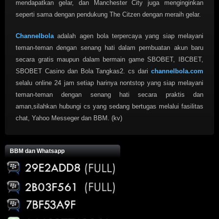
mendapatkan gelar, dan Manchester City juga menginginkan
seperti sama dengan pendukung The Citzen dengan meraih gelar.
Channelbola
adalah agen bola terpercaya yang siap melayani
teman-teman dengan senang hati dalam pembuatan akun baru
secara gratis maupun dalam bermain game SBOBET, IBCBET,
SBOBET Casino dan Bola Tangkas2. cs dari
channelbola.com
selalu online 24 jam setiap harinya nontstop yang siap melayani
teman-teman dengan senang hati secara praktis dan
aman,silahkan hubungi cs yang sedang bertugas melalui fasilitas
chat, Yahoo Messeger dan BBM. (kv)
BBM dan Whatsapp