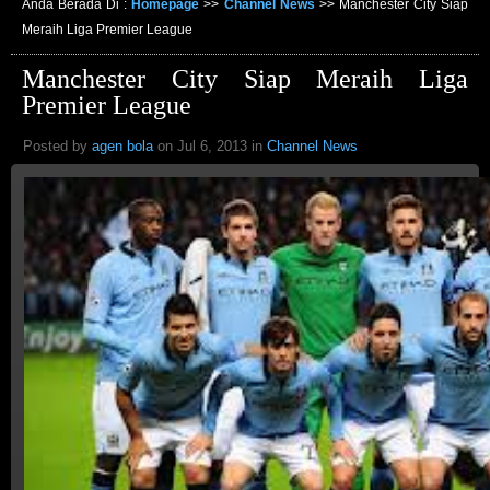
Anda Berada Di :
Homepage
>>
Channel News
>>
Manchester City Siap
Meraih Liga Premier League
Manchester City Siap Meraih Liga
Premier League
Posted by
agen bola
on Jul 6, 2013 in
Channel News