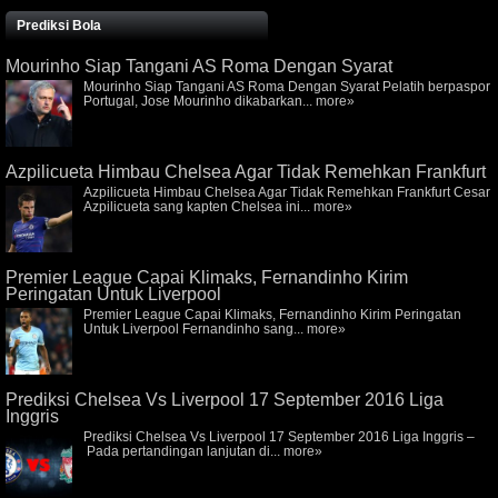
Prediksi Bola
Mourinho Siap Tangani AS Roma Dengan Syarat
Mourinho Siap Tangani AS Roma Dengan Syarat Pelatih berpaspor
Portugal, Jose Mourinho dikabarkan...
more»
Azpilicueta Himbau Chelsea Agar Tidak Remehkan Frankfurt
Azpilicueta Himbau Chelsea Agar Tidak Remehkan Frankfurt Cesar
Azpilicueta sang kapten Chelsea ini...
more»
Premier League Capai Klimaks, Fernandinho Kirim
Peringatan Untuk Liverpool
Premier League Capai Klimaks, Fernandinho Kirim Peringatan
Untuk Liverpool Fernandinho sang...
more»
Prediksi Chelsea Vs Liverpool 17 September 2016 Liga
Inggris
Prediksi Chelsea Vs Liverpool 17 September 2016 Liga Inggris –
Pada pertandingan lanjutan di...
more»