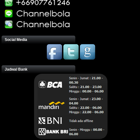
Social Media
Jadwal Bank