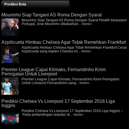
Prediksi Bola
Mourinho Siap Tangani AS Roma Dengan Syarat
Mourinho Siap Tangani AS Roma Dengan Syarat Pelatih berpaspor
Portugal, Jose Mourinho dikabarkan...
more»
Azpilicueta Himbau Chelsea Agar Tidak Remehkan Frankfurt
Azpilicueta Himbau Chelsea Agar Tidak Remehkan Frankfurt Cesar
Azpilicueta sang kapten Chelsea ini...
more»
Premier League Capai Klimaks, Fernandinho Kirim
Peringatan Untuk Liverpool
Premier League Capai Klimaks, Fernandinho Kirim Peringatan
Untuk Liverpool Fernandinho sang...
more»
Prediksi Chelsea Vs Liverpool 17 September 2016 Liga
Inggris
Prediksi Chelsea Vs Liverpool 17 September 2016 Liga Inggris –
Pada pertandingan lanjutan di...
more»