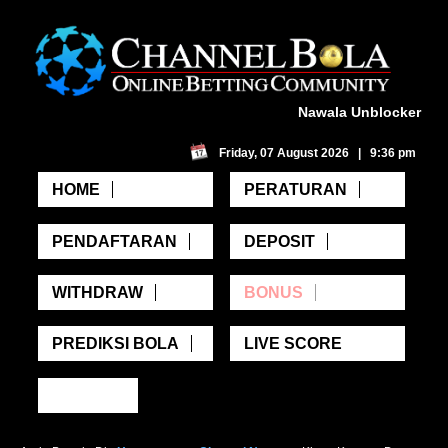
Nawala Unblocker
Friday, 07 August 2026 | 9:36 pm
HOME
PERATURAN
PENDAFTARAN
DEPOSIT
WITHDRAW
BONUS
PREDIKSI BOLA
LIVE SCORE