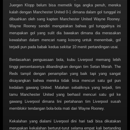
Juergen Klopp belum bisa memetik tiga angka penuh, mereka
kalah dengan Manchester United 0-1 dimana dalam gol tunggal ini
dibuahkan oleh sang kapten Manchester United Wayne Rooney.
Wayne Rooney sendiri mengatakan bahwa gol tunggalnya ini
merupakan gol yang sulit dia bawakan dimana dia merasakan
kewalahan dalam mencari ruang kosong untuk menembak, gol
terjadi pun pada babak kedua sekitar 10 menit pertandingan usai.
Berdasarkan penguasaan bola, kubu Liverpool memang lebih
tinggi persentasenya dibandingkan dengan tim Setan Merah. The
Reds tampil dengan penampilan yang baik tapi yang sangat
disayangkan bahwa mereka tidak bisa mencuri satu gol pun
kedalam gawang United. Malahan sebaliknya yang terjadi, tim
tamu Manchester United yang berhasil mencuri satu gol ke
gawang Liverpool dimana lini pertahanan tim Liverpool susah
memblokir tendangan bola-bola mati dari Wayne Rooney.
Kekalahan yang dialami Liverpool dini hari tadi bisa dikatakan
merupakan kekalahan berturut-turut selama empat kali bertanding