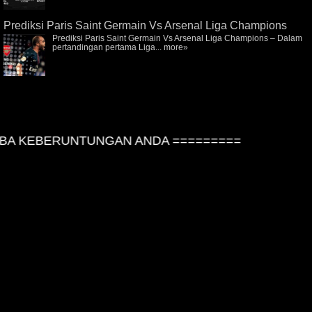
Prediksi Paris Saint Germain Vs Arsenal Liga Champions
Prediksi Paris Saint Germain Vs Arsenal Liga Champions – Dalam
pertandingan pertama Liga...
more»
 KEBERUNTUNGAN ANDA =========