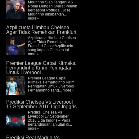
Mourinho Siap Tangani AS
Roma Dengan Syarat Pelatih
berpaspor Portugal, Jose
Mourinho dikabarkan...
more»
Azpilicueta Himbau Chelsea
Agar Tidak Remehkan Frankfurt
Azpilicueta Himbau Chelsea
Agar Tidak Remehkan
Frankfurt Cesar Azpilicueta
sang kapten Chelsea ini...
more»
Premier League Capai Klimaks,
Fernandinho Kirim Peringatan
Untuk Liverpool
Premier League Capai
Klimaks, Fernandinho Kirim
Peringatan Untuk Liverpool
Fernandinho sang...
more»
Prediksi Chelsea Vs Liverpool
17 September 2016 Liga Inggris
Prediksi Chelsea Vs
Liverpool 17 September
2016 Liga Inggris – Pada
pertandingan lanjutan di...
more»
Prediksi Real Madrid Vs