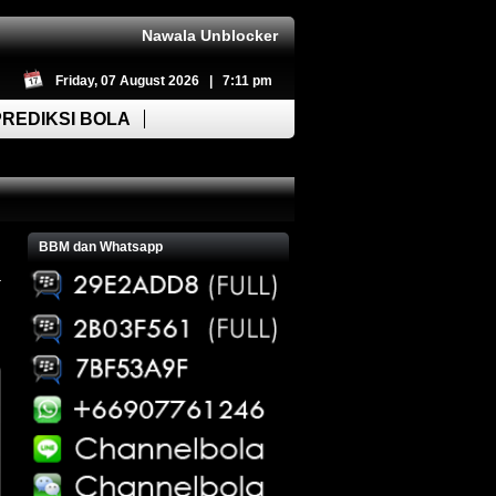
Nawala Unblocker
Friday, 07 August 2026 | 7:11 pm
PREDIKSI BOLA
BBM dan Whatsapp