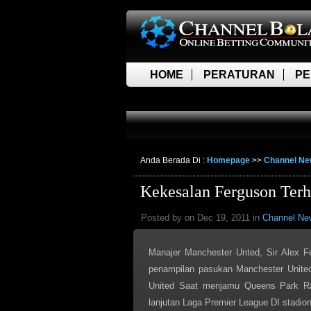
HOME
PERATURAN
PE
LIVE SCORE
Anda Berada Di :
Homepage
>>
Channel N
Kekesalan Ferguson Ter
Posted by on Dec 19, 2011 in
Channel Ne
Manajer Manchester Unted, Sir Alex F
penampilan pasukan Manchester United
United Saat menjamu Queens Park Ra
lanjutan Laga Premier League DI stadio