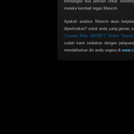
kehilangan dua pemain untuk sement
mereka kembali tegas Mancini.
Apakah analisis Mancini akan berjala
diperkirakan? untuk anda yang gemar, s
Taruhan Bola SBOBET Online Terper
sudah kami sediakan dengan pelayana
mendaftarkan diri anda segera di
www.c