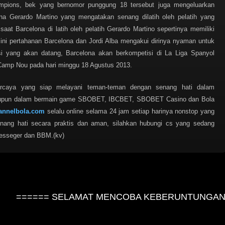
ampions, bek yang bernomor punggung 18 tersebut juga mengeluarkan
ona Gerardo Martino yang mengatakan senang dilatih oleh pelatih yang
 saat Barcelona di latih oleh pelatih Gerardo Martino sepertinya memiliki
ni pertahanan Barcelona dan Jordi Alba mengakui dirinya nyaman untuk
i yang akan datang, Barcelona akan berkompetisi di La Liga Spanyol
Camp Nou pada hari minggu 18 Agustus 2013.
rcaya yang siap melayani teman-teman dengan senang hati dalam
maupun dalam bermain game SBOBET, IBCBET, SBOBET Casino dan Bola
annelbola.com
selalu online selama 24 jam setiap harinya nonstop yang
nang hati secara praktis dan aman, silahkan hubungi cs yang sedang
 Messeger dan BBM.(kv)
====== SELAMAT MENCOBA KEBERUNTUNGAN AN