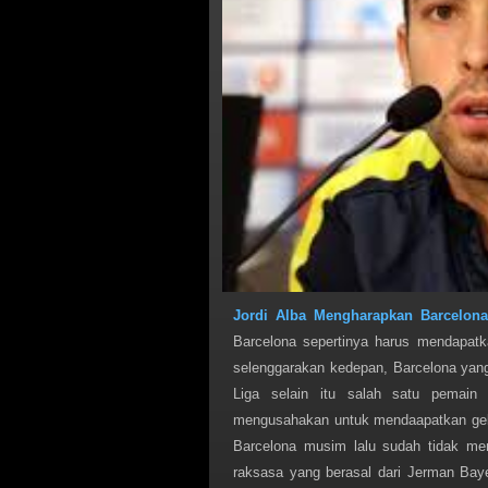
Jordi Alba Mengharapkan Barcelona
Barcelona sepertinya harus mendapatk
selenggarakan kedepan, Barcelona yan
Liga selain itu salah satu pemain
mengusahakan untuk mendaapatkan gela
Barcelona musim lalu sudah tidak me
raksasa yang berasal dari Jerman Bay