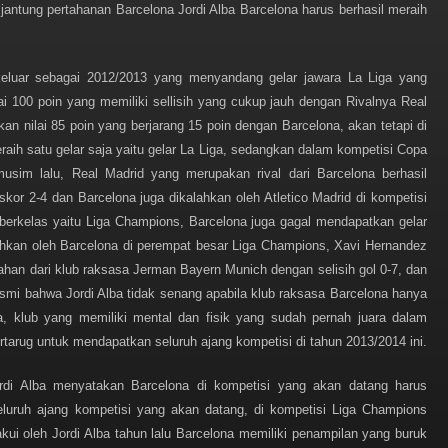
 jantung pertahanan Barcelona Jordi Alba Barcelona harus berhasil meraih
eluar sebagai 2012/2013 yang menyandang gelar jawara La Liga yang
i 100 poin yang memiliki sellisih yang cukup jauh dengan Rivalnya Real
n nilai 85 poin yang berjarang 15 poin dengan Barcelona, akan tetapi di
raih satu gelar saja yaitu gelar La Liga, sedangkan dalam kompetisi Copa
sim lalu, Real Madrid yang merupakan rival dari Barcelona berhasil
kor 2-4 dan Barcelona juga dikalahkan oleh Atletico Madrid di kompetisi
berkelas yaitu Liga Champions, Barcelona juga gagal mendapatkan gelar
lahkan oleh Barcelona di perempat besar Liga Champions, Xavi Hernandez
han dari klub raksasa Jerman Bayern Munich dengan selisih gol 0-7, dan
smi bahwa Jordi Alba tidak senang apabila klub raksasa Barcelona hanya
a, klub yang memiliki mental dan fisik yang sudah pernah juara dalam
rtarug untuk mendapatkan seluruh ajang kompetisi di tahun 2013/2014 ini.
rdi Alba menyatakan Barcelona di kompetisi yang akan datang harus
eluruh ajang kompetisi yang akan datang, di kompetisi Liga Champions
kui oleh Jordi Alba tahun lalu Barcelona memiliki penampilan yang buruk