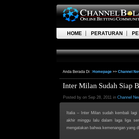
HOME
PERATURAN
PE
LIVE SCORE
Anda Berada Di :
Homepage
>>
Channel N
Inter Milan Sudah Siap 
Posted by on Sep 28, 2011 in
Channel Ne
Italia – Inter Milan sudah kembali la
akhir minggu lalu dalam laga liga se
mengatakan bahwa kemenangan yang dipe