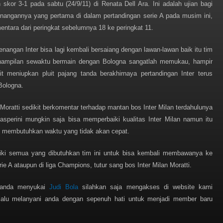
kor 3-1 pada sabtu (24/9/11) di Renata Dell Ara. Ini adalah ujian bagi
nangannya yang pertama di dalam pertandingan serie A pada musim ini,
ntara dari peringkat sebelumnya 18 ke peringkat 11.
angan Inter bisa lagi kembali bersaiang dengan lawan-lawan baik itu tim
mpilan sewaktu bermain dengan Bologna sangatlah memukau, hampir
t meniupkan pluit pajang tanda berakhirnaya pertandingan Inter terus
Bologna.
oratti sedikit berkomentar terhadap mantan bos Inter Milan terdahulunya
Gasperini mungkin saja bisa memperbaiki kualitas Inter Milan namun itu
tu membutuhkan waktu yang tidak akan cepat.
iki semua yang dibutuhkan tim ini untuk bisa kembali membawanya ke
rie A ataupun di liga Champions, tutur sang bos Inter Milan Moratti.
 anda menyukai
Judi Bola
silahkan saja mengakses di website kami
alu melanyani anda dengan sepenuh hati untuk menjadi member baru