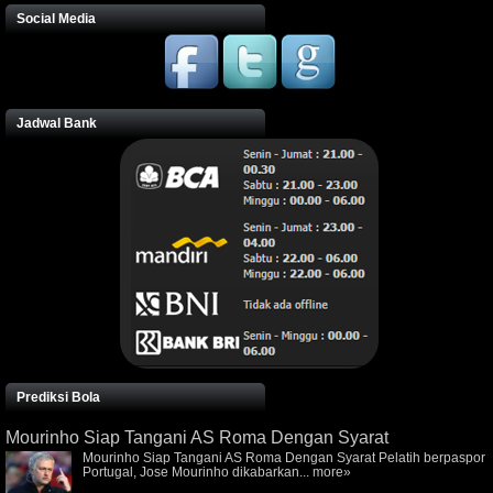
Social Media
Jadwal Bank
Prediksi Bola
Mourinho Siap Tangani AS Roma Dengan Syarat
Mourinho Siap Tangani AS Roma Dengan Syarat Pelatih berpaspor
Portugal, Jose Mourinho dikabarkan...
more»