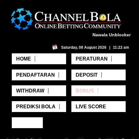
Nawala Unblocker
Saturday, 08 August 2026 | 11:22 am
HOME
PERATURAN
PENDAFTARAN
DEPOSIT
WITHDRAW
BONUS
PREDIKSI BOLA
LIVE SCORE