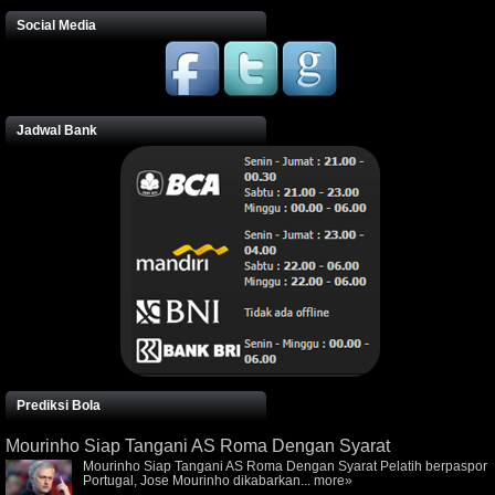
Social Media
Jadwal Bank
Prediksi Bola
Mourinho Siap Tangani AS Roma Dengan Syarat
Mourinho Siap Tangani AS Roma Dengan Syarat Pelatih berpaspor
Portugal, Jose Mourinho dikabarkan...
more»