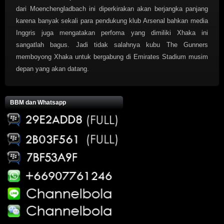
dari Moenchengladbach ini diperkirakan akan berjangka panjang
karena banyak sekali para pendukung klub Arsenal bahkan media
Inggris juga mengatakan perfoma yang dimiliki Xhaka ini
sangatlah bagus. Jadi tidak salahnya kubu The Gunners
memboyong Xhaka untuk bergabung di Emirates Stadium musim
depan yang akan datang.
BBM dan Whatsapp