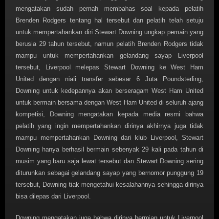
mengatakan sudah pernah membahas soal kepada pelatih
Brenden Rodgers tentang hal tersebut dan pelatih telah setuju
untuk mempertahankan diri Stewart Downing ungkap pemain yang
berusia 29 tahun tersebut, namun pelatih Brenden Rodgers tidak
mampu untuk mempertahankan gelandang sayap Liverpool
tersebut, Liverpool melepas Stewart Downing ke West Ham
United dengan niali transfer sebesar 6 Juta Poundsterling,
Downing untuk kedepannya akan berseragam West Ham United
untuk bermain bersama dengan West Ham United di seluruh ajang
kompetisi, Downing mengatakan kepada media resmi bahwa
pelatih yang ingin mempertahankan dirinya akhirnya juga tidak
mampu mempertahankan Downing dari klub Liverpool, Stewart
Downing hanya berhasil bermain sebenyak 29 kali pada tahun di
musim yang baru saja lewat tersebut dan Stewart Downing sering
diturunkan sebagai gelandang sayap yang bernomor punggung 19
tersebut, Downing tiak mengetahui kesalahannya sehingga dirinya
bisa dilepas dari Liverpool.
Downing mengatakan juga bahwa dirinya bermian untuk Liverpool