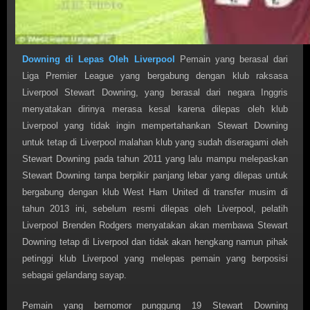
Downing di Lepas Oleh Liverpool
Pemain yang berasal dari
Liga Premier League yang bergabung dengan klub raksasa
Liverpool Stewart Downing, yang berasal dari negara Inggris
menyatakan dirinya merasa kesal karena dilepas oleh klub
Liverpool yang tidak ingin mempertahankan Stewart Downing
untuk tetap di Liverpool malahan klub yang sudah diseragami oleh
Stewart Downing pada tahun 2011 yang lalu mampu melepaskan
Stewart Downing tanpa berpikir panjang lebar yang dilepas untuk
bergabung dengan klub West Ham United di transfer musim di
tahun 2013 ini, sebelum resmi dilepas oleh Liverpool, pelatih
Liverpool Brenden Rodgers menyatakan akan membawa Stewart
Downing tetap di Liverpool dan tidak akan hengkang namun pihak
petinggi klub Liverpool yang melepas pemain yang berposisi
sebagai gelandang sayap.
Pemain yang bernomor punggung 19 Stewart Downing