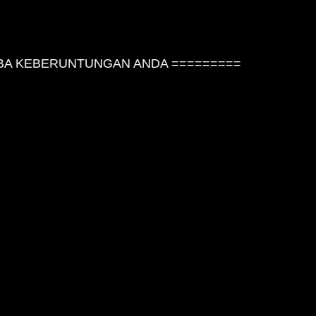
 KEBERUNTUNGAN ANDA =========