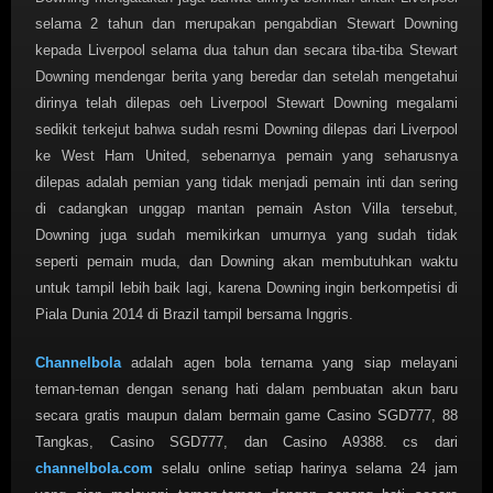
selama 2 tahun dan merupakan pengabdian Stewart Downing
kepada Liverpool selama dua tahun dan secara tiba-tiba Stewart
Downing mendengar berita yang beredar dan setelah mengetahui
dirinya telah dilepas oeh Liverpool Stewart Downing megalami
sedikit terkejut bahwa sudah resmi Downing dilepas dari Liverpool
ke West Ham United, sebenarnya pemain yang seharusnya
dilepas adalah pemian yang tidak menjadi pemain inti dan sering
di cadangkan unggap mantan pemain Aston Villa tersebut,
Downing juga sudah memikirkan umurnya yang sudah tidak
seperti pemain muda, dan Downing akan membutuhkan waktu
untuk tampil lebih baik lagi, karena Downing ingin berkompetisi di
Piala Dunia 2014 di Brazil tampil bersama Inggris.
Channelbola
adalah agen bola ternama yang siap melayani
teman-teman dengan senang hati dalam pembuatan akun baru
secara gratis maupun dalam bermain game Casino SGD777, 88
Tangkas, Casino SGD777, dan Casino A9388. cs dari
channelbola.com
selalu online setiap harinya selama 24 jam