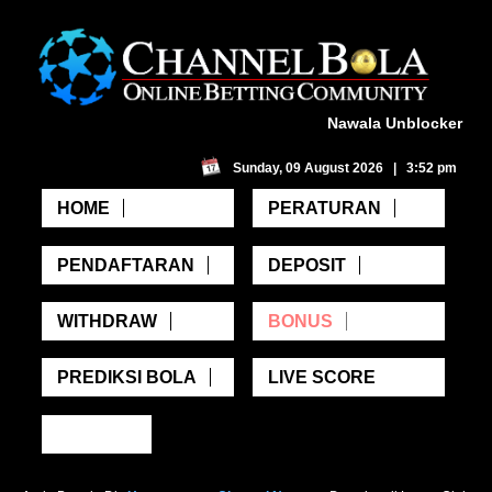
Nawala Unblocker
Sunday, 09 August 2026 | 3:52 pm
HOME
PERATURAN
PENDAFTARAN
DEPOSIT
WITHDRAW
BONUS
PREDIKSI BOLA
LIVE SCORE