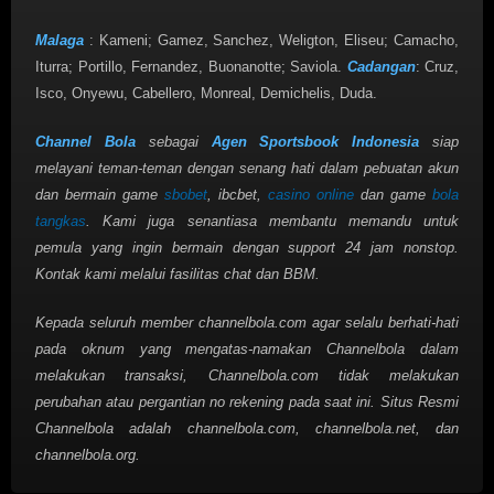
Malaga
: Kameni; Gamez, Sanchez, Weligton, Eliseu; Camacho,
Iturra; Portillo, Fernandez, Buonanotte; Saviola.
Cadangan
: Cruz,
Isco, Onyewu, Cabellero, Monreal, Demichelis, Duda.
Channel Bola
sebagai
Agen Sportsbook Indonesia
siap
melayani teman-teman dengan senang hati dalam pebuatan akun
dan bermain game
sbobet
, ibcbet,
casino online
dan game
bola
tangkas
. Kami juga senantiasa membantu memandu untuk
pemula yang ingin bermain dengan support 24 jam nonstop.
Kontak kami melalui fasilitas chat dan BBM.
Kepada seluruh member channelbola.com agar selalu berhati-hati
pada oknum yang mengatas-namakan Channelbola dalam
melakukan transaksi, Channelbola.com tidak melakukan
perubahan atau pergantian no rekening pada saat ini. Situs Resmi
Channelbola adalah channelbola.com, channelbola.net, dan
channelbola.org.