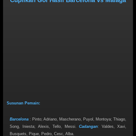
Susunan Pemain:
Barcelona
: Pinto; Adriano, Mascherano, Puyol, Montoya; Thiago,
Song, Iniesta; Alexis, Tello, Messi.
Cadangan
: Valdes, Xavi,
Busquets, Pique, Pedro, Cesc, Alba.