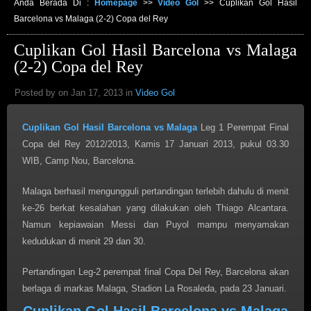
Anda Berada Di :
Homepage
>>
Video Gol
>>
Cuplikan Gol Hasil
Barcelona vs Malaga (2-2) Copa del Rey
Cuplikan Gol Hasil Barcelona vs Malaga
(2-2) Copa del Rey
Posted by on Jan 17, 2013 in
Video Gol
Cuplikan Gol Hasil Barcelona vs Malaga
Leg 1 Perempat Final
Copa del Rey 2012/2013, Kamis 17 Januari 2013, pukul 03.30
WIB, Camp Nou, Barcelona.
Malaga berhasil mengungguli pertandingan terlebih dahulu di menit
ke-26 berkat kesalahan yang dilakukan oleh Thiago Alcantara.
Namun kepiawaian Messi dan Puyol mampu menyamakan
kedudukan di menit 29 dan 30.
Pertandingan Leg-2 perempat final Copa Del Rey, Barcelona akan
berlaga di markas Malaga, Stadion La Rosaleda, pada 23 Januari.
Cuplikan Gol Hasil Barcelona vs Malaga