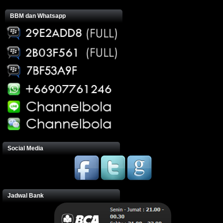
BBM dan Whatsapp
Social Media
Jadwal Bank