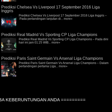
Prediksi Chelsea Vs Liverpool 17 September 2016 Liga
Inggris
Prediksi Chelsea Vs Liverpool 17 September 2016 Liga Inggris –
Pada pertandingan lanjutan di...
more»
Prediksi Real Madrid Vs Sporting CP Liga Champions
Prediksi Real Madrid Vs Sporting CP Liga Champions – Pada dini
hari ini jam 01:25 WIB...
more»
Prediksi Paris Saint Germain Vs Arsenal Liga Champions
Prediksi Paris Saint Germain Vs Arsenal Liga Champions – Dalam
pertandingan pertama Liga...
more»
 KEBERUNTUNGAN ANDA =========