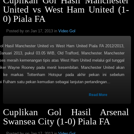
Cuplikan Gol Hasil Manchester
United vs West Ham United (1-
0) Piala FA
Posted by on Jan 17, 2013 in
Video Gol
ol Hasil Manchester United vs West Ham United Piala FA 2012/2013,
anuari 2013, pukul 03.05 WIB, Old Trafford, Manchester. Manchester
ses meraih kemenangan tipis atas West Ham United melalui gol tunggal
triker Wayne Rooney pada menit kesembilan. Manchester United akan
ng ke markas Tottenham Hotspur pada akhir pekan ini sebelum
 Fulham satu pekan kemudian sebagai lanjutan pertandingan...
Read More
Cuplikan Gol Hasil Arsenal
Swansea City (1-0) Piala FA
Posted by on Jan 17, 2013 in
Video Gol