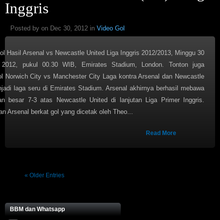
Inggris
Posted by on Dec 30, 2012 in
Video Gol
ol Hasil Arsenal vs Newcastle United Liga Inggris 2012/2013, Minggu 30
2012, pukul 00.30 WIB, Emirates Stadium, London. Tonton juga
ol Norwich City vs Manchester City Laga kontra Arsenal dan Newcastle
jadi laga seru di Emirates Stadium. Arsenal akhirnya berhasil mebawa
 besar 7-3 atas Newcastle United di lanjutan Liga Primer Inggris.
 Arsenal berkat gol yang dicetak oleh Theo...
Read More
« Older Entries
BBM dan Whatsapp