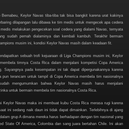
o Bernabeu, Keylor Navas tiba-tiba tak bisa bangkit karena urat kakinya
 terbaring dilapangan lalu dibawa ke tim medis untuk mengecek apa cedera
m medis melakukan pengecekan soal cedera yang dialami Navas, ternyata
ang sudah pernah dialaminya dan kembali kambuh. Terakhir bermain
ampions musim ini, kondisi Keylor Navas masih dalam keadaan fit.
dapatkan sebuah trofi kejuaraan di Liga Champions musim ini, Keylor
k membela timnya Costa Rica dalam menjalani kompetisi Copa America
g. Sayangnya pada kesempatan ini tak dapat dipergunakannya karena
ya pun terancam untuk tampil di Copa America membela tim nasionalnya
ri sudah mengumumkan bahwa Keylor Navas masih harus menjalani
zinka untuk bermain membela tim nasionalnya Costa Rica.
mi Keylor Navas maka ini membuat kubu Costa Rica merasa rugi karena
t ini sedang naik daun ini tidak dapat dimainkan. Terlebihnya di ajang
 dalam grup A dimana mereka harus berhadapan dengan tim nasional yang
ed State Of America, Colombia dan sang juara bertahan Chile. Ini akan