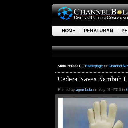
HOME
PERATURAN
PE
LIVE SCORE
Anda Berada Di :
Homepage
>>
Channel N
Cedera Navas Kambuh L
Posted by
agen bola
on May 31, 2016 in
C