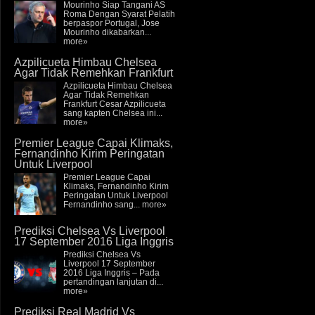
Mourinho Siap Tangani AS
Roma Dengan Syarat Pelatih
berpaspor Portugal, Jose
Mourinho dikabarkan...
more»
Azpilicueta Himbau Chelsea
Agar Tidak Remehkan Frankfurt
Azpilicueta Himbau Chelsea
Agar Tidak Remehkan
Frankfurt Cesar Azpilicueta
sang kapten Chelsea ini...
more»
Premier League Capai Klimaks,
Fernandinho Kirim Peringatan
Untuk Liverpool
Premier League Capai
Klimaks, Fernandinho Kirim
Peringatan Untuk Liverpool
Fernandinho sang...
more»
Prediksi Chelsea Vs Liverpool
17 September 2016 Liga Inggris
Prediksi Chelsea Vs
Liverpool 17 September
2016 Liga Inggris – Pada
pertandingan lanjutan di...
more»
Prediksi Real Madrid Vs