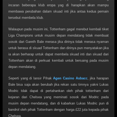
incaran beberapa klub eropa yag di harapkan akan mampu
membawa perubahan dalam skuad inti jika antaa kedua pemain
tersebut membela klub.
Walaupun pada musim ini, Tottenham gagal merebut kembali tiket
Liga Champions untuk musim depan mendatang tidak membuat
sosok dari Gareth Bale merasa jika dirinya tidak merasa nyaman
untuk berasa di skuad Tottenham dan dirinya pun menyatakan jika
ia akan berharap untuk dapat membela skuad inti dan skuad dari
Tottenham akan di perkuat kembali untuk bersaing pada musim
depan mendatang.
Seperti yang di lansir Pihak
Agen Casino Asbacc
, jika harapan
Bale bisa saja akan berubah jika rekan satu timnya yakni Lukas
Modric tdak dapat di pertahankan oleh pihak tottenham dari
kejaran dari Chelsea yang meminati sosok dari Modric pada
musim depan mendatang, dan di kabarkan Lukas Modric pun di
bandrol oleh pihak Tottenham dengan harga £22 juta kepada pihak
Chelsea.