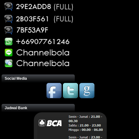
Social Media
Jadwal Bank