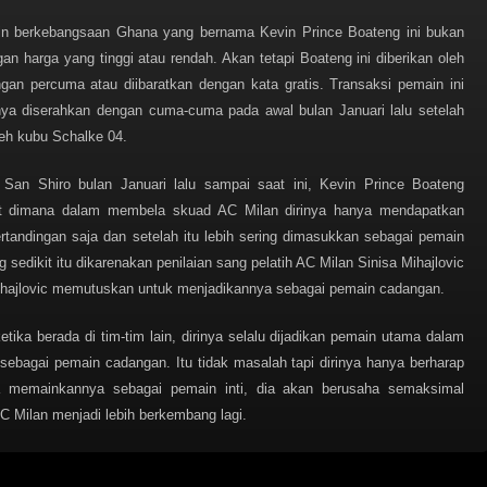
ain berkebangsaan Ghana yang bernama Kevin Prince Boateng ini bukan
an harga yang tinggi atau rendah. Akan tetapi Boateng ini diberikan oleh
an percuma atau diibaratkan dengan kata gratis. Transaksi pemain ini
rinya diserahkan dengan cuma-cuma pada awal bulan Januari lalu setelah
leh kubu Schalke 04.
San Shiro bulan Januari lalu sampai saat ini, Kevin Prince Boateng
it dimana dalam membela skuad AC Milan dirinya hanya mendapatkan
tandingan saja dan setelah itu lebih sering dimasukkan sebagai pemain
edikit itu dikarenakan penilaian sang pelatih AC Milan Sinisa Mihajlovic
Mohajlovic memutuskan untuk menjadikannya sebagai pemain cadangan.
tika berada di tim-tim lain, dirinya selalu dijadikan pemain utama dalam
 sebagai pemain cadangan. Itu tidak masalah tapi dirinya hanya berharap
a memainkannya sebagai pemain inti, dia akan berusaha semaksimal
 Milan menjadi lebih berkembang lagi.