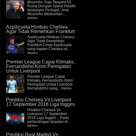
Mourinho Siap Tangani AS
Roma Dengan Syarat Pelatih
berpaspor Portugal, Jose
Mourinho dikabarkan...
more»
Azpilicueta Himbau Chelsea
Agar Tidak Remehkan Frankfurt
Azpilicueta Himbau Chelsea
Agar Tidak Remehkan
Frankfurt Cesar Azpilicueta
sang kapten Chelsea ini...
more»
Premier League Capai Klimaks,
Fernandinho Kirim Peringatan
Untuk Liverpool
Premier League Capai
Klimaks, Fernandinho Kirim
Peringatan Untuk Liverpool
Fernandinho sang...
more»
Prediksi Chelsea Vs Liverpool
17 September 2016 Liga Inggris
Prediksi Chelsea Vs
Liverpool 17 September
2016 Liga Inggris – Pada
pertandingan lanjutan di...
more»
Prediksi Real Madrid Vs