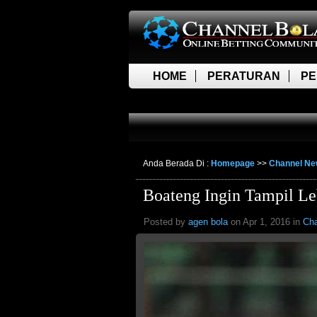
HOME
PERATURAN
PE
LIVE SCORE
Anda Berada Di :
Homepage
>>
Channel N
Boateng Ingin Tampil L
Posted by
agen bola
on Apr 1, 2016 in
Ch