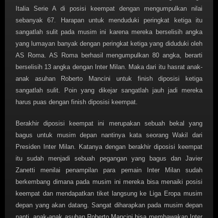
Italia Serie A di posisi keempat dengan mengumpulkan nilai
sebanyak 67. Harapan untuk menduduki peringkat ketiga itu
sangatlah sulit pada musim ini karena mereka berselisih angka
yang lumayan banyak dengan peringkat ketiga yang diduduki oleh
AS Roma. AS Roma berhasil mengumpulkan 80 angka, berarti
berselisih 13 angka dengan Inter Milan. Maka dari itu hasrat anak-
anak asuhan Roberto Mancini untuk finish diposisi ketiga
sangatlah sulit. Poin yang dikejar sangatlah jauh jadi mereka
harus puas dengan finish diposisi keempat.
Berakhir diposisi keempat ini merupakan sebuah bekal yang
bagus untuk musim depan nantinya kata seorang Wakil dari
Presiden Inter Milan. Katanya dengan berakhir diposisi keempat
itu sudah menjadi sebuah pegangan yang bagus dan Javier
Zanetti menilai penampilan para pemain Inter Milan sudah
berkembang dimana pada musim ini mereka bisa menaiki posisi
keempat dan mendapatkan tiket langsung ke Liga Eropa musim
depan yang akan datang. Sangat diharapkan pada musim depan
nanti, anak-anak asuhan Roberto Mancini bisa membawakan Inter