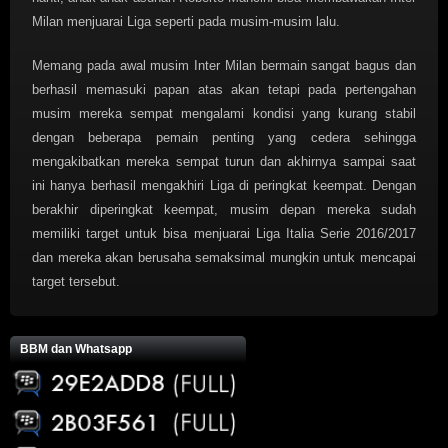
Milan menjuarai Liga seperti pada musim-musim lalu.
Memang pada awal musim Inter Milan bermain sangat bagus dan
berhasil memasuki papan atas akan tetapi pada pertengahan
musim mereka sempat mengalami kondisi yang kurang stabil
dengan beberapa pemain penting yang cedera sehingga
mengakibatkan mereka sempat turun dan akhirnya sampai saat
ini hanya berhasil mengakhiri Liga di peringkat keempat. Dengan
berakhir diperingkat keempat, musim depan mereka sudah
memiliki target untuk bisa menjuarai Liga Italia Serie 2016/2017
dan mereka akan berusaha semaksimal mungkin untuk mencapai
target tersebut.
BBM dan Whatsapp