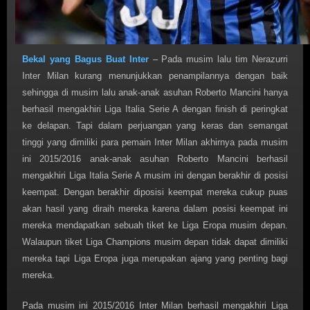
Bekal yang Bagus Buat Inter
– Pada musim lalu tim Nerazurri
Inter Milan kurang menunjukkan penampilannya dengan baik
sehingga di musim lalu anak-anak asuhan Roberto Mancini hanya
berhasil mengakhiri Liga Italia Serie A dengan finish di peringkat
ke delapan. Tapi dalam perjuangan yang keras dan semangat
tinggi yang dimiliki para pemain Inter Milan akhirnya pada musim
ini 2015/2016 anak-anak asuhan Roberto Mancini berhasil
mengakhiri Liga Italia Serie A musim ini dengan berakhir di posisi
keempat. Dengan berakhir diposisi keempat mereka cukup puas
akan hasil yang diraih mereka karena dalam posisi keempat ini
mereka mendapatkan sebuah tiket ke Liga Eropa musim depan.
Walaupun tiket Liga Champions musim depan tidak dapat dimiliki
mereka tapi Liga Eropa juga merupakan ajang yang penting bagi
mereka.
Pada musim ini 2015/2016 Inter Milan berhasil mengakhiri Liga