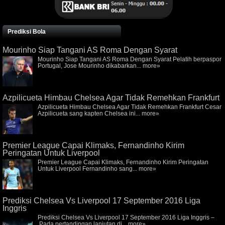
Prediksi Bola
Mourinho Siap Tangani AS Roma Dengan Syarat
Mourinho Siap Tangani AS Roma Dengan Syarat Pelatih berpaspor
Portugal, Jose Mourinho dikabarkan...
more»
Azpilicueta Himbau Chelsea Agar Tidak Remehkan Frankfurt
Azpilicueta Himbau Chelsea Agar Tidak Remehkan Frankfurt Cesar
Azpilicueta sang kapten Chelsea ini...
more»
Premier League Capai Klimaks, Fernandinho Kirim
Peringatan Untuk Liverpool
Premier League Capai Klimaks, Fernandinho Kirim Peringatan
Untuk Liverpool Fernandinho sang...
more»
Prediksi Chelsea Vs Liverpool 17 September 2016 Liga
Inggris
Prediksi Chelsea Vs Liverpool 17 September 2016 Liga Inggris –
Pada pertandingan lanjutan di...
more»