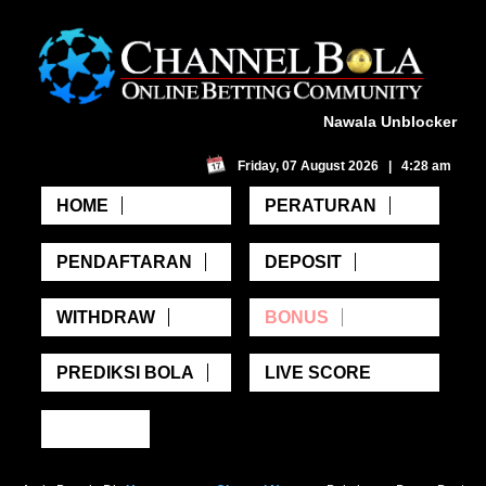
Nawala Unblocker
Friday, 07 August 2026 | 4:28 am
HOME
PERATURAN
PENDAFTARAN
DEPOSIT
WITHDRAW
BONUS
PREDIKSI BOLA
LIVE SCORE