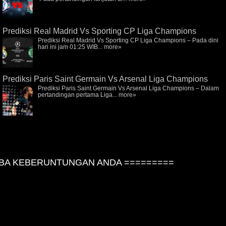
Prediksi Real Madrid Vs Sporting CP Liga Champions
Prediksi Real Madrid Vs Sporting CP Liga Champions – Pada dini
hari ini jam 01:25 WIB...
more»
Prediksi Paris Saint Germain Vs Arsenal Liga Champions
Prediksi Paris Saint Germain Vs Arsenal Liga Champions – Dalam
pertandingan pertama Liga...
more»
 KEBERUNTUNGAN ANDA =========