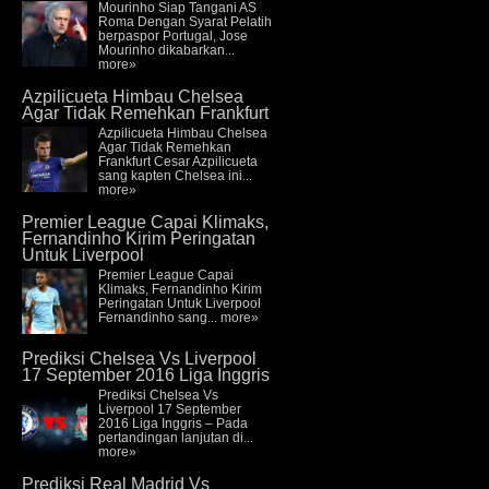
Mourinho Siap Tangani AS
Roma Dengan Syarat Pelatih
berpaspor Portugal, Jose
Mourinho dikabarkan...
more»
Azpilicueta Himbau Chelsea
Agar Tidak Remehkan Frankfurt
Azpilicueta Himbau Chelsea
Agar Tidak Remehkan
Frankfurt Cesar Azpilicueta
sang kapten Chelsea ini...
more»
Premier League Capai Klimaks,
Fernandinho Kirim Peringatan
Untuk Liverpool
Premier League Capai
Klimaks, Fernandinho Kirim
Peringatan Untuk Liverpool
Fernandinho sang...
more»
Prediksi Chelsea Vs Liverpool
17 September 2016 Liga Inggris
Prediksi Chelsea Vs
Liverpool 17 September
2016 Liga Inggris – Pada
pertandingan lanjutan di...
more»
Prediksi Real Madrid Vs