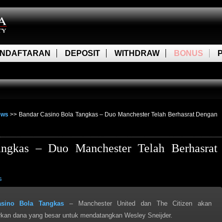
NDAFTARAN
DEPOSIT
WITHDRAW
BONUS
ews
>>
Bandar Casino Bola Tangkas – Duo Manchester Telah Berhasrat Dengan
ngkas – Duo Manchester Telah Berhasrat
s
sino Bola Tangkas
– Manchester United dan The Citizen akan
rkan dana yang besar untuk mendatangkan Wesley Sneijder.