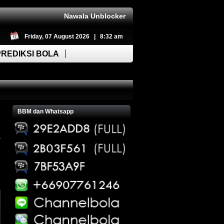
Nawala Unblocker
Friday, 07 August 2026 | 8:32 am
PREDIKSI BOLA
BBM dan Whatsapp