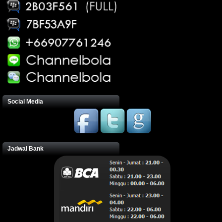
Social Media
Jadwal Bank