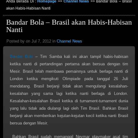
Anda Berada Di :
Homepage
>>
Channel News
>>
Bandar Bola – Brasil
akan Habis-Habisan Nanti
Bandar Bola – Brasil akan Habis-Habisan
Nanti
Posted by on Jul 7, 2012 in
Channel News
Bandar Bola
– Tim Samba kali ini akan tampil habis-habisan
ketika nanti di pertandingan pertama akan bersua dengan tim
Mesir. Brasil telah membawa pemainnya untuk berlaga nanti di
London ketika mengikuti Olimpiade pada tanggal 26 Juli
mendatang. Brasil berjanji tidak akan mengulangi kesalahan-
kesalahan yang sama lagi ketika nanti berlaga di London.
Kesalahan-kesalahan Brasil ketika di turnament-turnament dunia
yang lalu tidak ada diulangi lagi oleh Tim Brasil. Bahkan Brasil
berjanji akan memberikan kejutan-kejutan kecil ketika nanti Brasil
bersua dengan Mesir.
Bahkan Brasil sudah memanggil Neymar playmaker asal tim