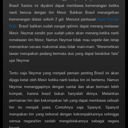
Brasil Santos ini diyakini dapat membawa kemenangan ketika
nanti bersua dengan tim Mesir. Bahkan Brasil menargetkan
kemenangan diatas selisih 2 gol. Menurut pantauan
Agen Bandar
Bola
Brasil bahkan sudah sangat optimis dapat menang melawan
Mesir. Neymar sendiri pun sudah yakin akan menang ketika nanti
mmelawan tim Mesir, Namun Neymar tidak mau sepele dan tetap
memainkan secara maksimal atau tidak main-main. “Meremehkan
lawan merupakan pedang bermata dua yang dapat berakibar fata”
ujar Neymar.
Tentu saja Neymar yang menjadi pemain penting Brasil ini akan
dijaga ketat oleh Mesir ketika nanti kedua tim ini bertemu. Namun
Neymar menanggapinya dengan santai dan akan bermain lebih
kompak, karena brasil bukan hanyalah dirinya. Melainkan
permainan tim dan kekompakan lah yang dapat membawa sebuah
tim itu menjadi juara. Contohnya saja Spanyol, Spanyol
merupakan tim yang terkenal dengan kekompakkannya sehingga
semua negara/tim seolah mengidolakannya sebagai negara
favorit.