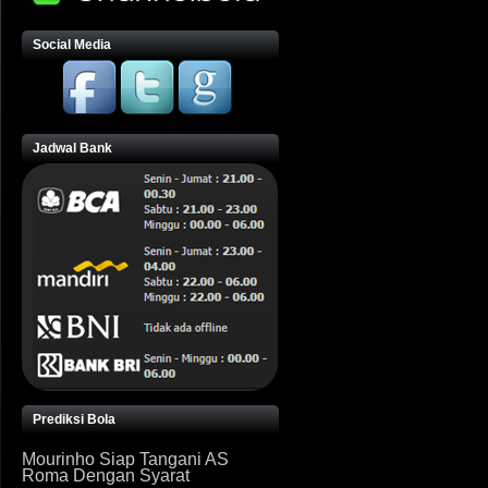
Social Media
Jadwal Bank
Prediksi Bola
Mourinho Siap Tangani AS
Roma Dengan Syarat