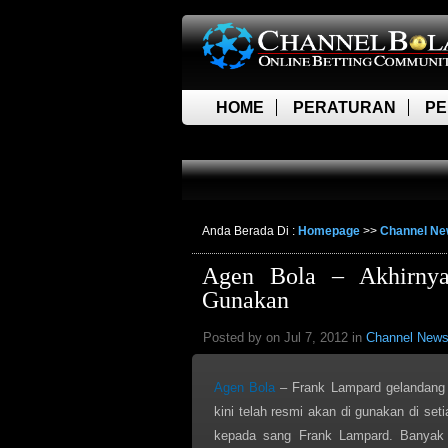
HOME
PERATURAN
PE
LIVE SCORE
Anda Berada Di :
Homepage
>>
Channel N
Agen Bola – Akhirny
Gunakan
Posted by on Jul 7, 2012 in
Channel New
Agen Bola
– Frank Lampard gelandang C
kini telah resmi akan di gunakan di se
kepada sang Frank Lampard. Banyak 