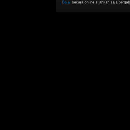
Bola
secara online silahkan saja berga