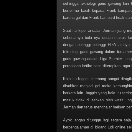
sehingga teknologi garis gawang kini 
berterima kasih kepada Frank Lampard
karena gol dari Frank Lampard tidak sah
Saat itu kiper andalan Jerman yang me
sebenarnya bola nya sudah masuk ketik
dengan petinggi petinggi FIFA lainn
teknologi garis gawang dalam turname
garis gawang adalah Liga Premier Lea
percobaan ketika nanti diterapkan, agar 
Kala itu Inggris memang sangat dirugik
disahkan menjadi gol maka kemungkina
berkata lain. Inggris yang kala itu ter
masuk tidak di sahkan oleh wasit. Ing
Jerman dan terus menghajar barisan pert
Ayok jangan ditunggu lagi segera saj
berpengalaman di bidang judi online 