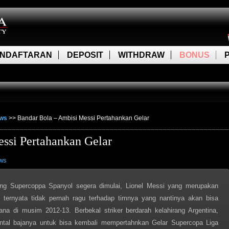
NDAFTARAN
DEPOSIT
WITHDRAW
BONUS
ews
>>
Bandar Bola – Ambisi Messi Pertahankan Gelar
ssi Pertahankan Gelar
ws
ng Supercoppa Spanyol segera dimulai, Lionel Messi yang merupakan
u ternyata tidak pernah ragu terhadap timnya yang nantinya akan bisa
a di musim 2012-13. Berbekal striker berdarah kelahirang Argentina,
ntal bajanya untuk bisa kembali mempertahnkan Gelar Supercopa Liga