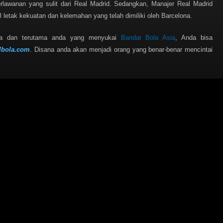
lawanan yang sulit dari Real Madrid. Sedangkan, Manajer Real Madrid
 letak kekuatan dan kelemahan yang telah dimiliki oleh Barcelona.
ola dan terutama anda yang menyukai
Bandar Bola Asia
, Anda bisa
lbola.com
. Disana anda akan menjadi orang yang benar-benar mencintai