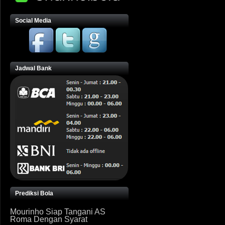
Social Media
Jadwal Bank
Prediksi Bola
Mourinho Siap Tangani AS
Roma Dengan Syarat