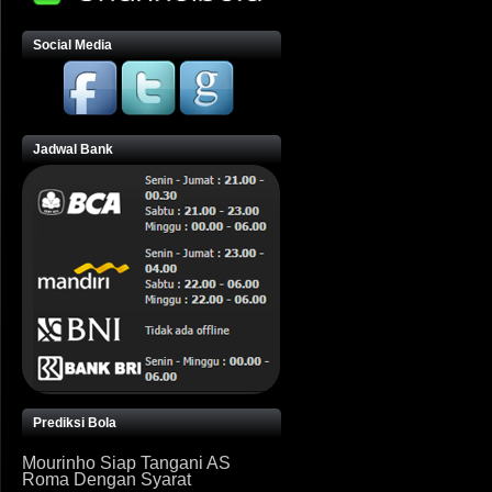
Social Media
Jadwal Bank
Prediksi Bola
Mourinho Siap Tangani AS
Roma Dengan Syarat