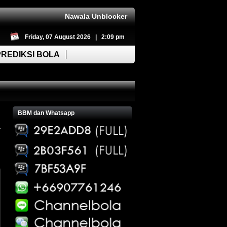
Nawala Unblocker
Friday, 07 August 2026 | 2:09 pm
PREDIKSI BOLA
BBM dan Whatsapp