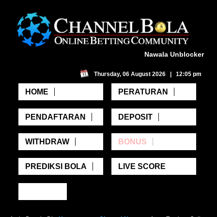
Nawala Unblocker
Thursday, 06 August 2026 | 12:05 pm
HOME
PERATURAN
PENDAFTARAN
DEPOSIT
WITHDRAW
BONUS
PREDIKSI BOLA
LIVE SCORE