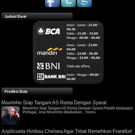
Jadwal Bank
Prediksi Bola
Mourinho Siap Tangani AS Roma Dengan Syarat
Mourinho Siap Tangani AS Roma Dengan Syarat Pelatih berpaspor
Portugal, Jose Mourinho dikabarkan...
more»
Azpilicueta Himbau Chelsea Agar Tidak Remehkan Frankfurt