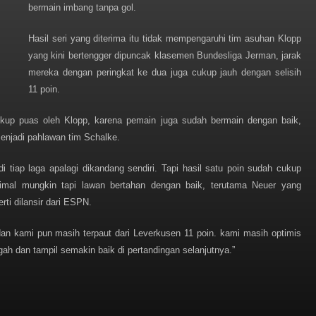
bermain imbang tanpa gol.
Hasil seri yang diterima itu tidak mempengaruhi tim asuhan Klopp
yang kini bertengger dipuncak klasemen Bundesliga Jerman, jarak
mereka dengan peringkat ke dua juga cukup jauh dengan selisih
11 poin.
cukup puas oleh Klopp, karena pemain juga sudah bermain dengan baik,
enjadi pahlawan tim Schalke.
 tiap laga apalagi dikandang sendiri. Tapi hasil satu poin sudah cukup
mal mungkin tapi lawan bertahan dengan baik, terutama Neuer yang
ti dilansir dari ESPN.
n kami pun masih terpaut dari Leverkusen 11 poin. kami masih optimis
ngah dan tampil semakin baik di pertandingan selanjutnya.”