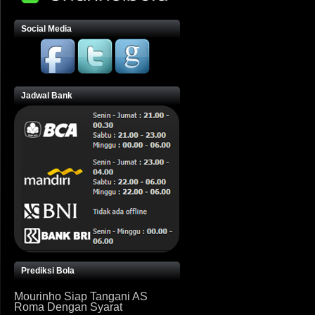
Social Media
Jadwal Bank
Prediksi Bola
Mourinho Siap Tangani AS
Roma Dengan Syarat