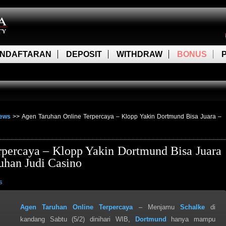
NDAFTARAN
DEPOSIT
WITHDRAW
BONUS
News
>>
Agen Taruhan Online Terpercaya – Klopp Yakin Dortmund Bisa Juara –
rpercaya – Klopp Yakin Dortmund Bisa Juara
han Judi Casino
s
Agen Taruhan Online Terpercaya
– Menjamu
Schalke
di
kandang Sabtu (5/2) dinihari WIB,
Dortmund
hanya mampu