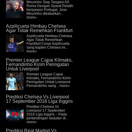
Mourinho Siap Tangani AS
Roma Dengan Syarat Pelatih
berpaspor Portugal, Jose
Mourinho dikabarkan...
more»
Azpilicueta Himbau Chelsea
Agar Tidak Remehkan Frankfurt
Azpilicueta Himbau Chelsea
Agar Tidak Remehkan
Frankfurt Cesar Azpilicueta
sang kapten Chelsea ini...
more»
Premier League Capai Klimaks,
Fernandinho Kirim Peringatan
Untuk Liverpool
Premier League Capai
Klimaks, Fernandinho Kirim
Peringatan Untuk Liverpool
Fernandinho sang...
more»
Prediksi Chelsea Vs Liverpool
17 September 2016 Liga Inggris
Prediksi Chelsea Vs
Liverpool 17 September
2016 Liga Inggris – Pada
pertandingan lanjutan di...
more»
Prediksi Real Madrid Vs