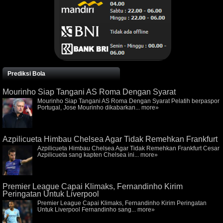
Prediksi Bola
Mourinho Siap Tangani AS Roma Dengan Syarat
Mourinho Siap Tangani AS Roma Dengan Syarat Pelatih berpaspor
Portugal, Jose Mourinho dikabarkan...
more»
Azpilicueta Himbau Chelsea Agar Tidak Remehkan Frankfurt
Azpilicueta Himbau Chelsea Agar Tidak Remehkan Frankfurt Cesar
Azpilicueta sang kapten Chelsea ini...
more»
Premier League Capai Klimaks, Fernandinho Kirim
Peringatan Untuk Liverpool
Premier League Capai Klimaks, Fernandinho Kirim Peringatan
Untuk Liverpool Fernandinho sang...
more»