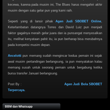
kecewa, karena pada musim ini, The Blues harus mengahiri akhir
musim dengan satu gelar pun yang kami raih.
Seperti yang di lansir pihak
Agen Judi SBOBET Online
,
Keterlambatan datangnya Torres dan David Luiz pun menjadi
faktor gagalnya meraih gelar juara dan ia punsangat menyesalkan
itu, melihat kenyataan pahit itu, ia pun berharap bisa merubahnya
pada kompetisi musim depan.
Ancelotti
pun memang sudah mengincar kedua pemain ini sejak
awal musim pertandingan berlangsung, ia pun menyatakan kalau
memang susah untuk seorang pemain untuk bergabung ketika
bursa transfer Januari berlangsung.
Post By :
Agen Judi Bola SBOBET
Terpercaya.
BBM dan Whatsapp