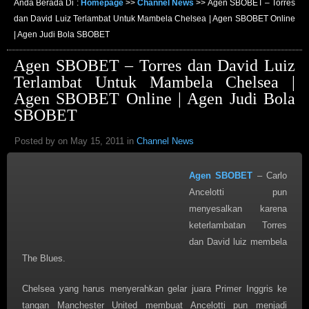
Anda Berada Di :
Homepage
>>
Channel News
>>
Agen SBOBET – Torres
dan David Luiz Terlambat Untuk Mambela Chelsea | Agen SBOBET Online
| Agen Judi Bola SBOBET
Agen SBOBET – Torres dan David Luiz
Terlambat Untuk Mambela Chelsea |
Agen SBOBET Online | Agen Judi Bola
SBOBET
Posted by on May 15, 2011 in
Channel News
Agen SBOBET
– Carlo
Ancelotti pun
menyesalkan karena
keterlambatan Torres
dan David luiz membela
The Blues.
Chelsea yang harus menyerahkan gelar juara Primer Inggris ke
tangan Manchester United membuat Ancelotti pun menjadi