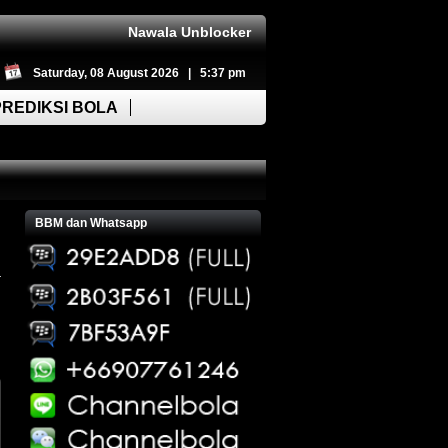
Nawala Unblocker
Saturday, 08 August 2026 | 5:37 pm
PREDIKSI BOLA
BBM dan Whatsapp