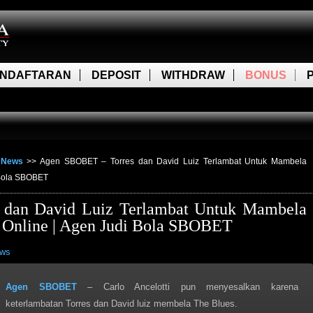
NDAFTARAN
DEPOSIT
WITHDRAW
BONUS
 News
>>
Agen SBOBET – Torres dan David Luiz Terlambat Untuk Mambela
 Bola SBOBET
dan David Luiz Terlambat Untuk Mambela
Online | Agen Judi Bola SBOBET
ews
Agen SBOBET
– Carlo Ancelotti pun menyesalkan karena
keterlambatan Torres dan David luiz membela The Blues.