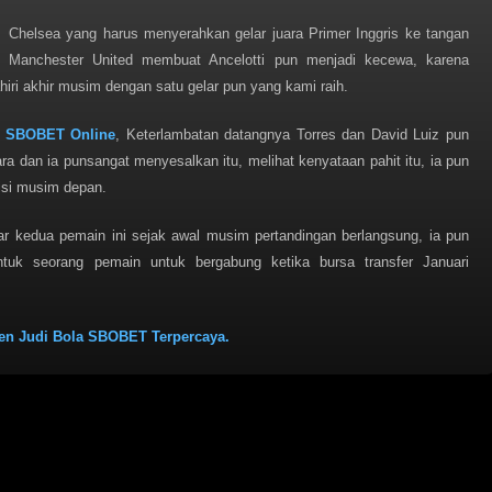
Chelsea yang harus menyerahkan gelar juara Primer Inggris ke tangan
Manchester United membuat Ancelotti pun menjadi kecewa, karena
iri akhir musim dengan satu gelar pun yang kami raih.
i SBOBET Online
, Keterlambatan datangnya Torres dan David Luiz pun
ara dan ia punsangat menyesalkan itu, melihat kenyataan pahit itu, ia pun
isi musim depan.
kedua pemain ini sejak awal musim pertandingan berlangsung, ia pun
uk seorang pemain untuk bergabung ketika bursa transfer Januari
en Judi Bola SBOBET Terpercaya.