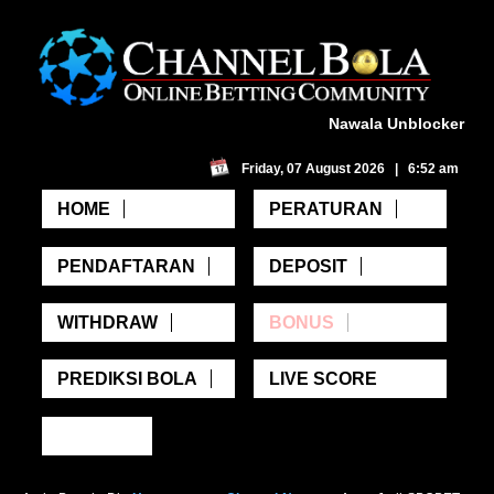
Nawala Unblocker
Friday, 07 August 2026 | 6:52 am
HOME
PERATURAN
PENDAFTARAN
DEPOSIT
WITHDRAW
BONUS
PREDIKSI BOLA
LIVE SCORE