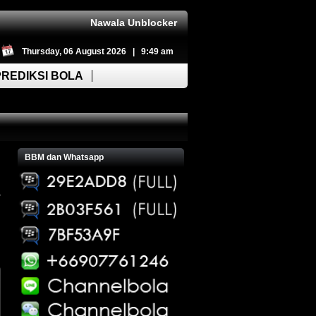
Nawala Unblocker
Thursday, 06 August 2026 | 9:49 am
PREDIKSI BOLA
BBM dan Whatsapp