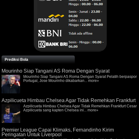
Prediksi Bola
Mourinho Siap Tangani AS Roma Dengan Syarat
Mourinho Siap Tangani AS Roma Dengan Syarat Pelatih berpaspor
Portugal, Jose Mourinho dikabarkan...
more»
Azpilicueta Himbau Chelsea Agar Tidak Remehkan Frankfurt
Azpilicueta Himbau Chelsea Agar Tidak Remehkan Frankfurt Cesar
Azpilicueta sang kapten Chelsea ini...
more»
Premier League Capai Klimaks, Fernandinho Kirim
Peringatan Untuk Liverpool