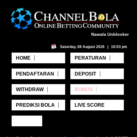
Nawala Unblocker
Saturday, 08 August 2026 | 10:03 pm
HOME
PERATURAN
PENDAFTARAN
DEPOSIT
WITHDRAW
BONUS
PREDIKSI BOLA
LIVE SCORE