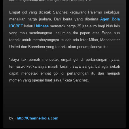
Empat gol yang dicetak Sanchez kegawang Palermo sekaligus
menaikan harga jualnya, Dari berita yang diterima
Agen Bola
IBCBET
kalau
Udinese
mematok harga 35 juta euro bagi klub lain
yang mau meminangnya. sejumlah tim papan atas Eropa pun
tertarik untuk memboyongnya. sudah ada Inter Milan, Manchester
United dan Barcelona yang tertarik akan penampilannya itu.
“Saya tak pernah mencetak empat gol di pertandingan nyata,
termasuk ketika saya masih kecil , saya sangat bahagia sekali
dapat mencetak empat gol di pertandingan itu dan menjadi
momen yang spesial buat saya,” kata Sanchez.
by :
http://Channelbola.com