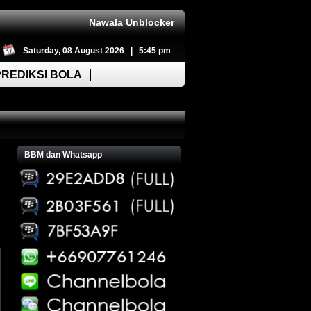
Nawala Unblocker
Saturday, 08 August 2026 | 5:45 pm
PREDIKSI BOLA
BBM dan Whatsapp