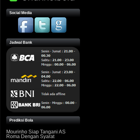
Social Media
Jadwal Bank
Prediksi Bola
Mourinho Siap Tangani AS
Roma Dengan Syarat