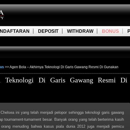
NDAFTARAN
DEPOSIT
WITHDRAW
BONUS
ews
>>
Agen Bola – Akhirnya Teknologi Di Garis Gawang Resmi Di Gunakan
a Teknologi Di Garis Gawang Resmi Di
s
helsea ini yang telah menjadi pelopor sehingga teknologi garis gawang
tiap tournament-turnament besar. Banyak orang yang telah berterima kasih
orang menuding bahwa kasus piala dunia 2012 juga menjadi pemicu