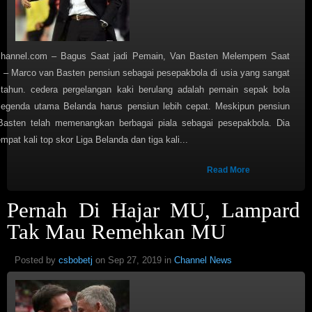
hannel.com – Bagus Saat jadi Pemain, Van Basten Melempem Saat
ih – Marco van Basten pensiun sebagai pesepakbola di usia yang sangat
tahun. cedera pergelangan kaki berulang adalah pemain sepak bola
legenda utama Belanda harus pensiun lebih cepat. Meskipun pensiun
 Basten telah memenangkan berbagai piala sebagai pesepakbola. Dia
pat kali top skor Liga Belanda dan tiga kali...
Read More
Pernah Di Hajar MU, Lampard
Tak Mau Remehkan MU
Posted by
csbobetj
on Sep 27, 2019 in
Channel News