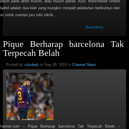
tadium pada akhir musim, atau musim panas 2020. Manchester United
adrid adalah dua klub yang mungkin menjadi pelabuhan berikutnya dari
 untuk mantan juru tulis taktik...
Read More
Pique Berharap barcelona Tak
Terpecah Belah
Posted by
csbobetj
on Sep 29, 2019 in
Channel News
channel.com – Pique Berharap barcelona Tak Terpecah Belah –