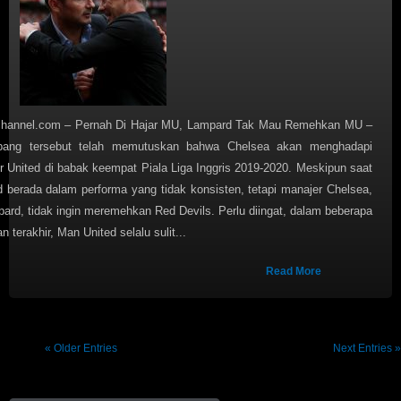
hannel.com – Pernah Di Hajar MU, Lampard Tak Mau Remehkan MU –
ang tersebut telah memutuskan bahwa Chelsea akan menghadapi
 United di babak keempat Piala Liga Inggris 2019-2020. Meskipun saat
 berada dalam performa yang tidak konsisten, tetapi manajer Chelsea,
ard, tidak ingin meremehkan Red Devils. Perlu diingat, dalam beberapa
n terakhir, Man United selalu sulit...
Read More
« Older Entries
Next Entries »