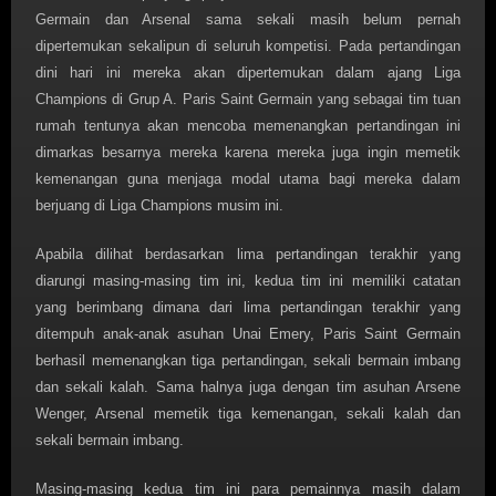
Germain dan Arsenal sama sekali masih belum pernah
dipertemukan sekalipun di seluruh kompetisi. Pada pertandingan
dini hari ini mereka akan dipertemukan dalam ajang Liga
Champions di Grup A. Paris Saint Germain yang sebagai tim tuan
rumah tentunya akan mencoba memenangkan pertandingan ini
dimarkas besarnya mereka karena mereka juga ingin memetik
kemenangan guna menjaga modal utama bagi mereka dalam
berjuang di Liga Champions musim ini.
Apabila dilihat berdasarkan lima pertandingan terakhir yang
diarungi masing-masing tim ini, kedua tim ini memiliki catatan
yang berimbang dimana dari lima pertandingan terakhir yang
ditempuh anak-anak asuhan Unai Emery, Paris Saint Germain
berhasil memenangkan tiga pertandingan, sekali bermain imbang
dan sekali kalah. Sama halnya juga dengan tim asuhan Arsene
Wenger, Arsenal memetik tiga kemenangan, sekali kalah dan
sekali bermain imbang.
Masing-masing kedua tim ini para pemainnya masih dalam