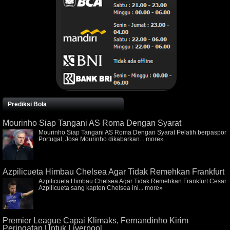
Prediksi Bola
Mourinho Siap Tangani AS Roma Dengan Syarat
Mourinho Siap Tangani AS Roma Dengan Syarat Pelatih berpaspor
Portugal, Jose Mourinho dikabarkan...
more»
Azpilicueta Himbau Chelsea Agar Tidak Remehkan Frankfurt
Azpilicueta Himbau Chelsea Agar Tidak Remehkan Frankfurt Cesar
Azpilicueta sang kapten Chelsea ini...
more»
Premier League Capai Klimaks, Fernandinho Kirim
Peringatan Untuk Liverpool