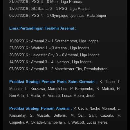
21/08/2016 : PSG 3 – 0 Metz, Liga Prancis
12/08/2016 : SC Bastia 0 – 1 PSG, Liga Prancis
06/08/2016 : PSG 4 – 1 Olympique Lyonnais, Piala Super
Lima Pertandingan Terakhir Arsenal :
10/09/2016 : Arsenal 2 – 1 Southampton, Liga Inggris
27/08/2016 : Watford 1 – 3 Arsenal, Liga Inggris
20/08/2016 : Leicester City 0 – 0 Arsenal, Liga Inggris
14/08/2016 : Arsenal 3 – 4 Liverpool, Liga Inggris
07/08/2016 : Arsenal 3 – 2 Manchester City, Persahabatan
Prediksi Strategi Pemain Paris Saint Germain :
K. Trapp, T.
Meunier, L. Kurzawa, Marquinhos, P. Kimpembe, B. Matuidi, H.
Ben Arfa, T. Motta, M. Verratti, Lucas Moura, Jesé
Prediksi Strategi Pemain Arsenal :
P. Cech, Nacho Monreal, L.
Koscielny, S. Mustafi, Bellerín, M. Özil, Santi Cazorla, F.
Coquelin, A. Oxlade-Chamberlain, T. Walcott, Lucas Pérez