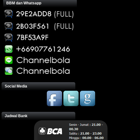
BBM dan Whatsapp
Social Media
Jadwal Bank